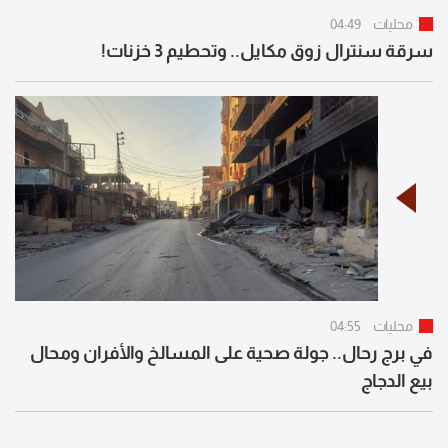
محليات
04:49
سرقة سنترال زوق مكايل.. وتحطيم 3 خزنات!
محليات
04:55
في برج رحال.. جولة صحية على المسالخ والأفران ومحال
بيع الدجاج