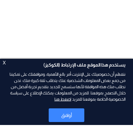
X
يستخدم هذا الموقع ملف الإرتباط (الكوكيز)
نتفهّم أن خصوصيتك على الإنترنت أمر بالغ الأهمية، وموافقتك على تمكيننا
من جمع بعض المعلومات الشخصية عنك يتطلب ثقة كبيرة منك. نحن
نطلب منك هذه الموافقة لأنها ستسمح للجديد بتقديم تجربة أفضل من
ad
خلال التصفح بموقعنا. للمزيد من المعلومات يمكنك الإطلاع على سياسة
الخصوصية الخاصة بموقعنا للمزيد
اضغط هنا
أوافق