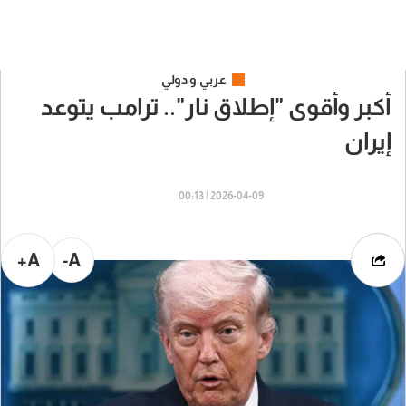
عربي و دولي
أكبر وأقوى "إطلاق نار".. ترامب يتوعد
إيران
2026-04-09 | 00:13
A+
A-