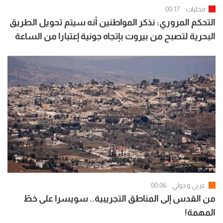
محليات
00:17
التحكم المروري: نذكر المواطنين أنه سيتم تحويل الطريق
البحرية لتصبح من بيروت بإتجاه جونية إعتبارا من الساعة
07:00 لغاية الساعة 15:00
عربي و دولي
00:06
من القدس إلى المناطق التجريبية.. سويسرا على خطّ
المهمة!