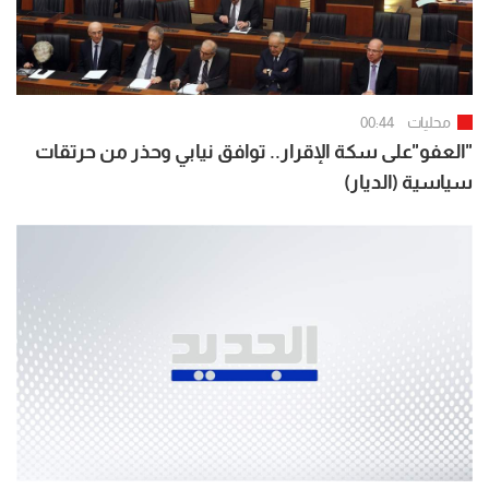
محليات
00:44
"العفو"على سكة الإقرار.. توافق نيابي وحذر من حرتقات
سياسية (الديار)