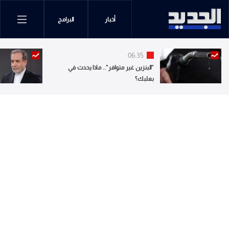
أخبار
البرامج
06:35
"البنزين غير متوافر".. ماذا يحدث في
بعلبك؟