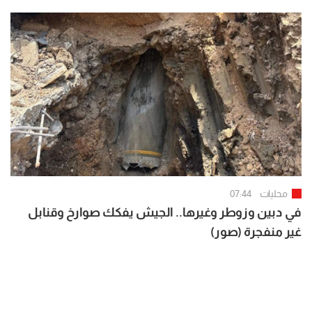
محليات
07:44
في دبين وزوطر وغيرها.. الجيش يفكك صوارخ وقنابل
غير منفجرة (صور)