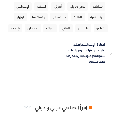
محليات
عربي و دولي
أميركي:
السفير
الإسرائيلي
والسفيرة
اللبنانية
سيذهبان
رؤسائهما
الوزراء
نتنياهو
والرئيس
اللبناني
جوزاف
ويعودان
بإجابات
القناة 12 الإسرائيلية: إطلاق
صاروخين اعتراضيين من كريات
شمونة نحو جنوب لبنان بعد رصد
هدف مشبوه
اقرأ ايضا في عربي و دولي