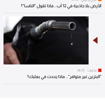
الأرض بلا جاذبية في 12 آب.. ماذا تقول "الناسا"؟
محليات
06:35
"البنزين غير متوافر".. ماذا يحدث في بعلبك؟