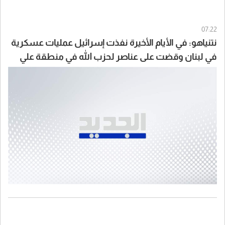
07:22
نتنياهو: في الأيام الأخيرة نفذت إسرائيل عمليات عسكرية
في لبنان وقضت على عناصر لحزب الله في منطقة علي
طاهر ولا يمكنني الخوض في تفاصيل ذلك