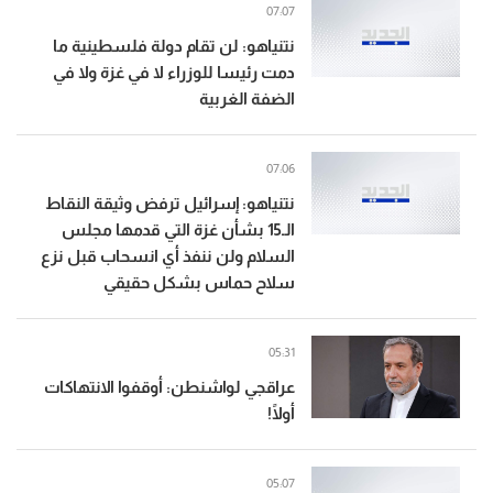
07:07
نتنياهو: لن تقام دولة فلسطينية ما
دمت رئيسا للوزراء لا في غزة ولا في
الضفة الغربية
07:06
نتنياهو: إسرائيل ترفض وثيقة النقاط
الـ15 بشأن غزة التي قدمها مجلس
السلام ولن ننفذ أي انسحاب قبل نزع
سلاح حماس بشكل حقيقي
05:31
عراقجي لواشنطن: أوقفوا الانتهاكات
أولًا!
05:07