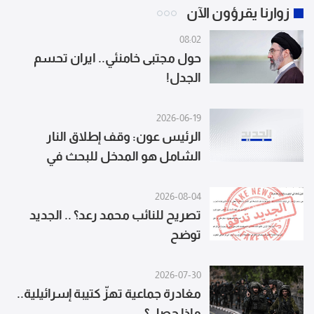
زوارنا يقرؤون الآن
08:02
حول مجتبى خامنئي.. ايران تحسم
الجدل!
2026-06-19
الرئيس عون: وقف إطلاق النار
الشامل هو المدخل للبحث في
المواضيع الاخرى واهمها الانسحاب
الاسرائيلي وانتشار الجيش وعودة
2026-08-04
الاسرى
تصريح للنائب محمد رعد؟ .. الجديد
توضح
2026-07-30
مغادرة جماعية تهزّ كتيبة إسرائيلية..
ماذا حصل؟