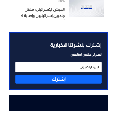
00:16
الجيش الإسرائيلي: مقتل
جنديين إسرائيليين وإصابة 4
آخرين بجروح خطيرة إثر انفجار
عبوة ناسفة استهدفتهم أمس
في جنوب لبنان
إشترك بنشرتنا الاخبارية
انضم الى ملايين المتابعين
إشترك