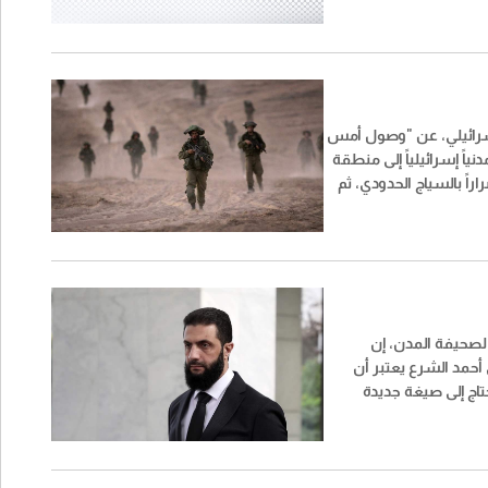
سرائيلي، عن "وصول أمس
لأربعاء) نحو 15 مدنياً إسرائيلياً إلى منطقة
اراً بالسياج الحدودي، ثم
 لبنان. وقد تم إرسال قوات
ائيلي وشرطة الحدود
المنطقة لتحديد مكانهم
ئيل".
صحيفة المدن، إن
أحمد الشرع يعتبر أن
حتاج إلى صيغة جديدة
، تقوم على التعاون بين
ى نفوذ طرف على آخر،
وة سورية داخل لبنان
ة إقليمية ودولية