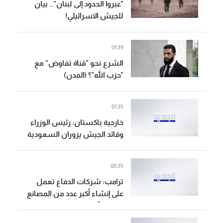
"عبروا الحدود إلى لبنان".. بيان
للجيش الاسرائيلي!
01:39
الشرع نحو "قناة تفاوض" مع
"حزب الله"؟ (المدن)
01:35
خارجية باكستان: رئيس الوزراء
وقائد الجيش يزوران السعودية
من الخميس إلى السبت
00:35
ترامب: شركات الدفاع تعمل
على إنشاء أكبر عدد من المصانع
والمنشآت الإنتاجية في تاريخ
الولايات المتحدة