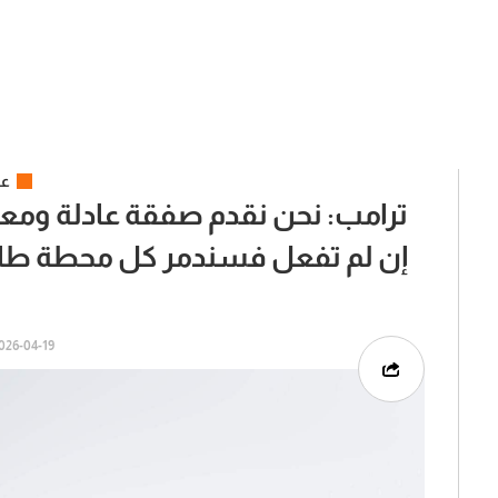
عر
ترامب: نحن نقدم صفقة عادلة ومعقول
إن لم تفعل فسندمر كل محطة طا
26-04-19 | 08:12