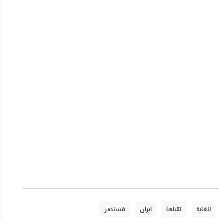
للغاية
تقبلها
ايران
فسندمر