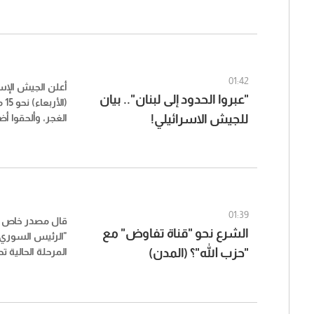
01:42
أعلن الجيش الإ
"عبروا الحدود إلى لبنان".. بيان
(ا
للجيش الاسرائيلي!
الغجر، وألحقوا أضر
عبروا الحدود إلى
من الجيش الإسر
الإسرائيلية إلى 
وإعادتهم إلى إسرا
01:39
قال مصدر خاص ل
الشرع نحو "قناة تفاوض" مع
"الرئيس السوري 
"حزب الله"؟ (المدن)
المرحلة الحالية ت
للعلاقة مع لبنان
دولتين، وليس عل
خصوصاً أن أي خط
ستكون تحت مراقب