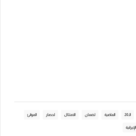
الـ20
الماضية
لضمان
الامتثال
لحصار
الموانئ
الإيرانية