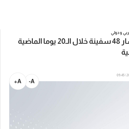
بي و دولي
القيادة المركزية الأميركية: غيرنا مسار 48 سفينة خلال الـ20 يوما الماضية
ية
20
A+
A-