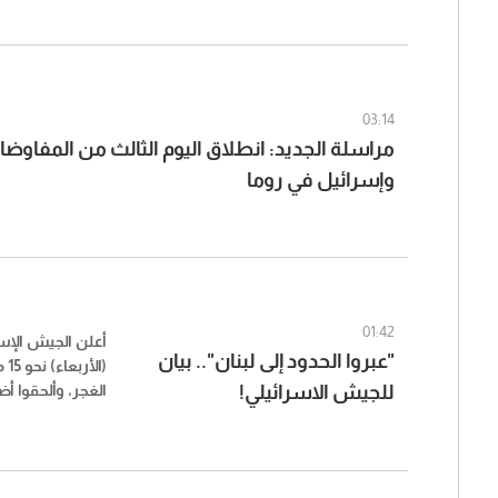
وزير الدفاع بيت ه
بتفسير بشأن ما
النقص الحاد في ال
بات يقيّد الخيار
إيران".
03:14
مراسلة الجديد: انطلاق اليوم الثالث من المفاوضا
وإسرائيل في روما
01:42
أعلن الجيش الإ
"عبروا الحدود إلى لبنان".. بيان
(ا
للجيش الاسرائيلي!
الغجر، وألحقوا أضر
عبروا الحدود إلى
من الجيش الإسر
الإسرائيلية إلى 
وإعادتهم إلى إسرا