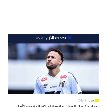
يحدث الآن
فن
03:49
نيمار يشعل الجدل برقصة استفزازية بعد تأهل