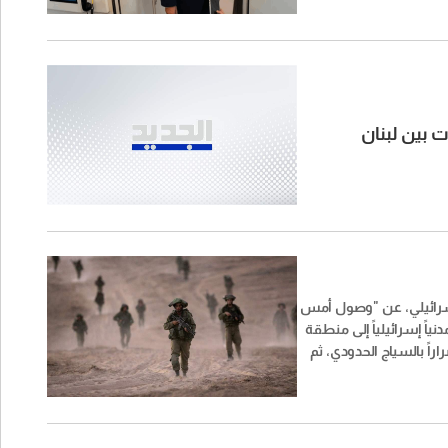
يغسيث، مطالباً إياه
 وصفه بتضليله حول
ذخائر الأميركية، والذي
ات العسكرية المتاحة ضد
ت بين لبنان
سرائيلي، عن "وصول أمس
لأربعاء) نحو 15 مدنياً إسرائيلياً إلى منطقة
اراً بالسياج الحدودي، ثم
 لبنان. وقد تم إرسال قوات
ائيلي وشرطة الحدود
المنطقة لتحديد مكانهم
ئيل".