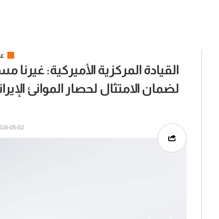
عر
لضمان الامتثال لحصار الموانئ الإيران
26-05-02 | 09:45