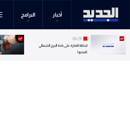
أخبار
البرامج
00:29
لحظة الغارة على بلدة البرج الشمالي
(فيديو)