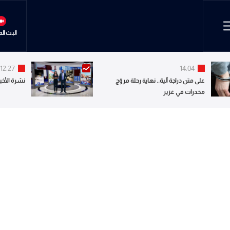
البث ال
12:27
14:04
على متن دراجة آلية.. نهاية رحلة مروّج
نشرة الأخبا
مخدرات في غزير