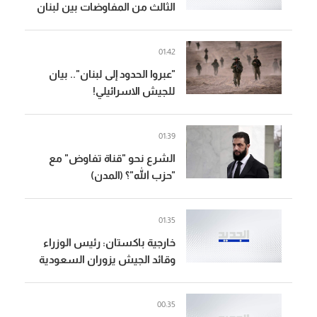
الثالث من المفاوضات بين لبنان
وإسرائيل في روما
01:42
"عبروا الحدود إلى لبنان".. بيان
للجيش الاسرائيلي!
01:39
الشرع نحو "قناة تفاوض" مع
"حزب الله"؟ (المدن)
01:35
خارجية باكستان: رئيس الوزراء
وقائد الجيش يزوران السعودية
من الخميس إلى السبت
00:35