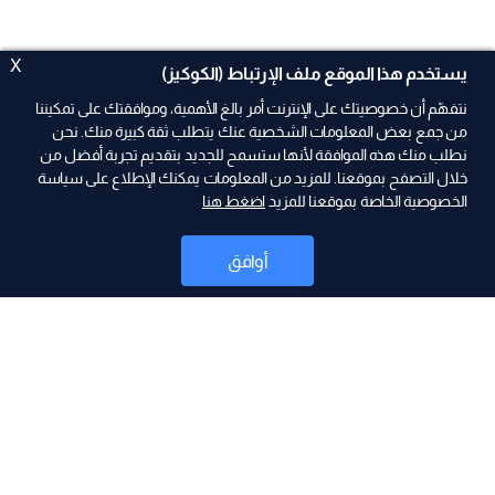
X
يستخدم هذا الموقع ملف الإرتباط (الكوكيز)
نتفهّم أن خصوصيتك على الإنترنت أمر بالغ الأهمية، وموافقتك على تمكيننا
من جمع بعض المعلومات الشخصية عنك يتطلب ثقة كبيرة منك. نحن
نطلب منك هذه الموافقة لأنها ستسمح للجديد بتقديم تجربة أفضل من
ad
خلال التصفح بموقعنا. للمزيد من المعلومات يمكنك الإطلاع على سياسة
الخصوصية الخاصة بموقعنا للمزيد
اضغط هنا
أوافق