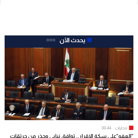
يحدث الآن
محليات
00:44
"العفو"على سكة الإقرار.. توافق نيابي وحذر من حرتقات