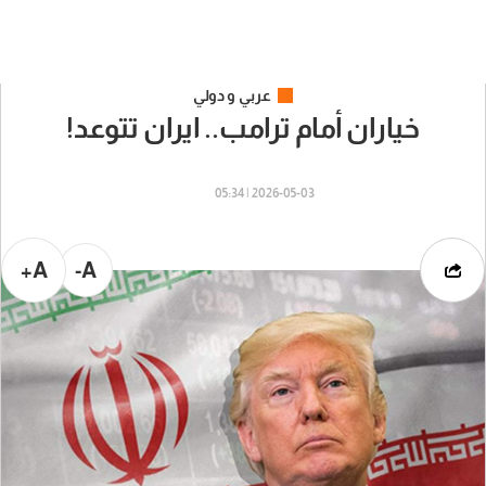
عربي و دولي
خياران أمام ترامب.. ايران تتوعد!
2026-05-03 | 05:34
A+
A-