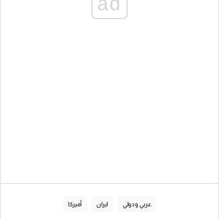
ad
عربي و دولي
ايران
أميركا