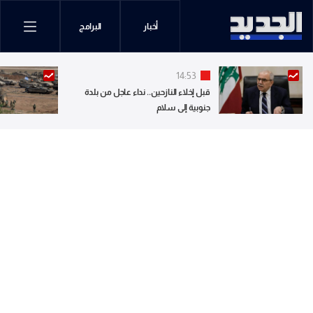
أخبار
البرامج
14:53
قبل إخلاء النازحين.. نداء عاجل من بلدة
جنوبية إلى سلام