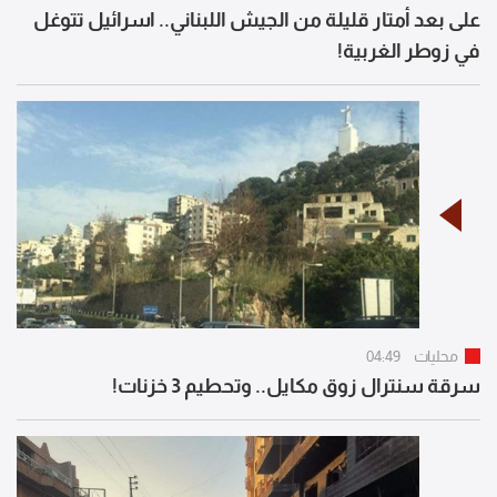
على بعد أمتار قليلة من الجيش اللبناني.. اسرائيل تتوغل
في زوطر الغربية!
محليات
04:49
سرقة سنترال زوق مكايل.. وتحطيم 3 خزنات!