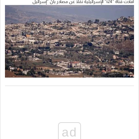
أفادت قناة "i24" الإسرائيلية نقلا عن مصادر بأنّ "إسرائيل
ad