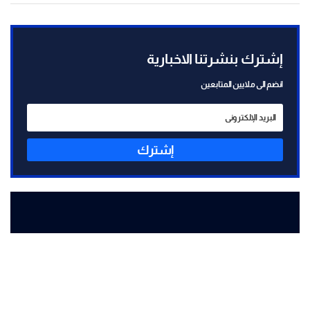
إشترك بنشرتنا الاخبارية
انضم الى ملايين المتابعين
إشترك