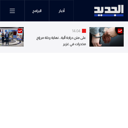
أخبار
البرامج
14:04
على متن دراجة آلية.. نهاية رحلة مروّج
مخدرات في غزير