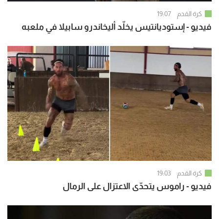
كرة القدم
19:07
فيديو - إستوديانتيس يخلّد أليخاندرو سابيلا في ملعبه
كرة القدم
19:03
فيديو - راموس يتحدّى الاعتزال على الرمال