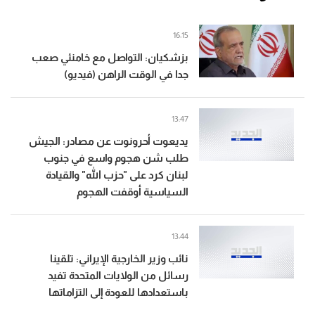
16:15
بزشكيان: التواصل مع خامنئي صعب
جدا في الوقت الراهن (فيديو)
13:47
يديعوت أحرونوت عن مصادر: الجيش
طلب شن هجوم واسع في جنوب
لبنان كرد على "حزب الله" والقيادة
السياسية أوقفت الهجوم
13:44
نائب وزير الخارجية الإيراني: تلقينا
رسائل من الولايات المتحدة تفيد
باستعدادها للعودة إلى التزاماتها