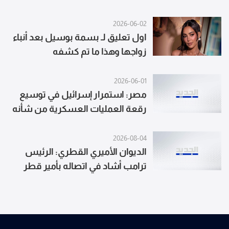
صورة الصحناوي مع نتنياهو
2026-06-02
اول تعليق لـ بسمة بوسيل بعد أنباء
زواجها وهذا ما تم كشفه
2026-06-01
مصر: استمرار إسرائيل في توسيع
رقعة العمليات العسكرية من شأنه
أن يسفر عن تفجر الأوضاع ونشدد
على ضرورة اضطلاع مجلس الأمن
2026-08-04
والأطراف الدولية الفاعلة
الديوان الأميري القطري: الرئيس
بمسؤولياتها بشكل عاجل
ترامب أشاد في اتصاله بأمير قطر
بدعم الدوحة للمبادرات الدولية لاحتواء
التوترات