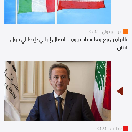
عربي و دولي
07:42
بالتزامن مع مفاوضات روما.. اتصال إيراني - إيطالي حول
لبنان
محليات
04:24