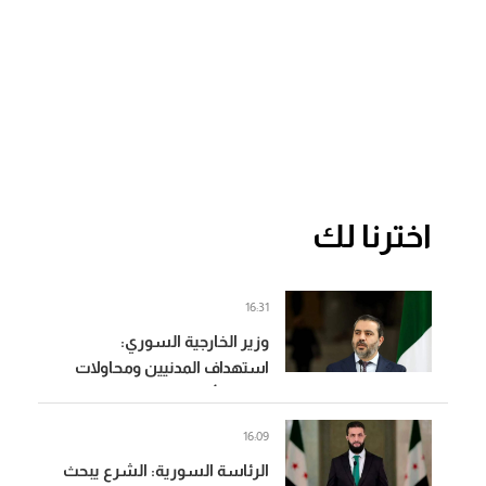
اخترنا لك
16:31
وزير الخارجية السوري:
استهداف المدنيين ومحاولات
زعزعة الأمن لن تثني السوريين
عن المضي في التعافي وبناء
16:09
الدولة
الرئاسة السورية: الشرع يبحث