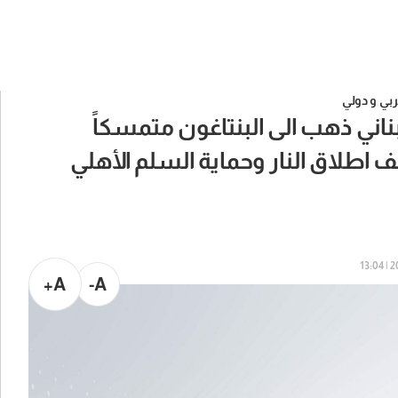
بي و دولي
بناني ذهب الى البنتاغون متمسكاً
قف اطلاق النار وحماية السلم الأهلي
20
A+
A-