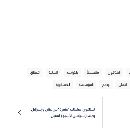
البنتاغون
متمسكاً
بالثوابت
اللبنانية
تنطلق
الأهلي
ودعمِ
المؤسسة
العسكرية
البنتاغون: مباحثات "مثمرة" بين لبنان وإسرائيل
ومسار سياسي الأسبوع المقبل