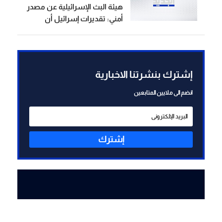
هيئة البث الإسرائيلية عن مصدر
أمني: تقديرات إسرائيل أن
العبوة الناسفة في مجدل زون
زُرعت قبل وقف إطلاق النار
إشترك بنشرتنا الاخبارية
انضم الى ملايين المتابعين
إشترك