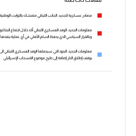
مصادر عسكرية للجديد: الجانب اللبناني متمسّك بالثوابت الوطنية 
معلومات الجديد: الوفد العسكري اللبناني أكد خلال اجتماع الب
وبالقرار السياسي الذي يحفظ السلم الأهلي في أي عملية ينفذها
معلومات الجديد: البنود التي سيحملها الوفد العسكري اللبناني الى
بوقف إطلاقِ النار إضافة إلى طرحِ موضوعِ الانسحاب الإسرائيلي