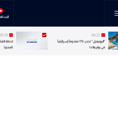
البث ال
00:29
08:23
"اليونيفيل" تحذر: 113 مقذوفاً إسرائيلياً
لحظة الغار
في يوم واحد!
(فيديو)