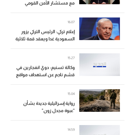
مع مستشار الأمن القومي
البريطاني التطورات الإقليمية
والدولية
16:07
إعلام تركي: الرئيس التركي يزور
السعودية غدا ويعقد قمة ثلاثية
مع ولي العهد ورئيس وزراء
باكستان
15:27
وكالة تسنيم: دويّ انفجارين في
قشم ناجم عن استهداف مواقع
معادية عند مدخل مضيق هرمز
15:04
رواية إسرائيلية جديدة بشأن
"عبوة مجدل زون"
14:59