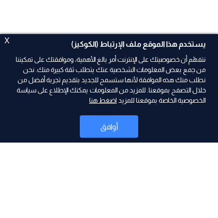
X
يستخدم هذا الموقع ملف الإرتباط (الكوكيز)
نتفهّم أن خصوصيتك على الإنترنت أمر بالغ الأهمية، وموافقتك على تمكيننا
من جمع بعض المعلومات الشخصية عنك يتطلب ثقة كبيرة منك. نحن
نطلب منك هذه الموافقة لأنها ستسمح للجديد بتقديم تجربة أفضل من
ad
خلال التصفح بموقعنا. للمزيد من المعلومات يمكنك الإطلاع على سياسة
الخصوصية الخاصة بموقعنا للمزيد
اضغط هنا
أوافق