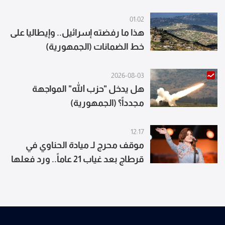
01:02
هذا ما رفضته إسرائيل.. وإيطاليا على
خط الضمانات (الجمهورية)
2026-08-03
هل يدخل "حزب الله" المواجهة
مجدداً؟ (الجمهورية)
12:17
موقف محرج لـ ميادة الحناوي في
قرطاج بعد غياب 21 عاماً.. ورد فعلها
يتصدر