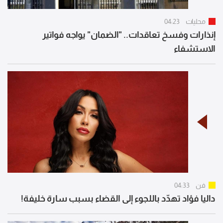
محليات
04:23
إنذارات وفسخ تعاقدات.. "الضمان" يواجه فواتير
الاستشفاء
فن
04:33
داليا فؤاد تهدّد باللجوء إلى القضاء بسبب سارة خليفة!