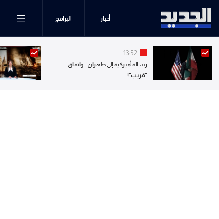
أخبار
البرامج
13:52
رسالة أميركية إلى طهران.. واتفاق
"قريب"!