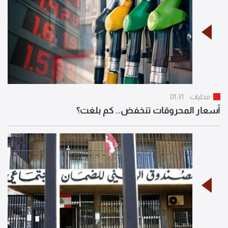
محليات
01:31
أسعار المحروقات تنخفض.. كم بلغت؟