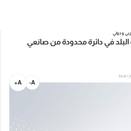
بي و دولي
رة البلد في دائرة محدودة من صانعي
20
A+
A-