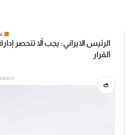
عر
الرئيس الايراني: يجب ألا تنحصر إدا
القرار
26-05-31 | 03:41