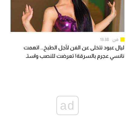
فن
13:38
ليال عبود تتخلى عن الفن لأجل الطبخ.. اتهمت
نانسي عجرم بالسرقة! تعرضت للنصب واستـ
ـشهاد افراد عائلتها
ad