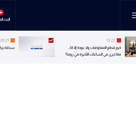
البث ال
01:21
13:22
كرم قطع المفاوضات ولا عودة إلا اذا..
سحابة بركانية.. ب
ماذا جرى في الساعات الأخيرة في روما؟