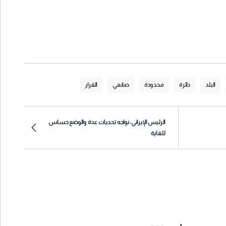
البلد
دائرة
محدودة
صانعي
القرار
الرئيس الإيراني: نواجه تحديات عدة والوضع حساس
للغاية