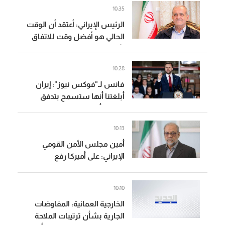
استنادا إلى بنود مذكرة التفاهم
10:35
الرئيس الإيراني: أعتقد أن الوقت
الحالي هو أفضل وقت للاتفاق
لأن هناك تماسكا وقوة ووحدة
في البلاد
10:28
فانس لـ"فوكس نيوز": إيران
أبلغتنا أنها ستسمح بتدفق
النفط بأقصى قدر عبر هرمز
لكننا لا نثق بذلك حتى إثباته
10:13
أمين مجلس الأمن القومي
الإيراني: على أميركا رفع
العقوبات ودفع تعويضات عن
الحربين الأخيرتين اللتين شنتهما
10:10
علينا
الخارجية العمانية: المفاوضات
الجارية بشأن ترتيبات الملاحة