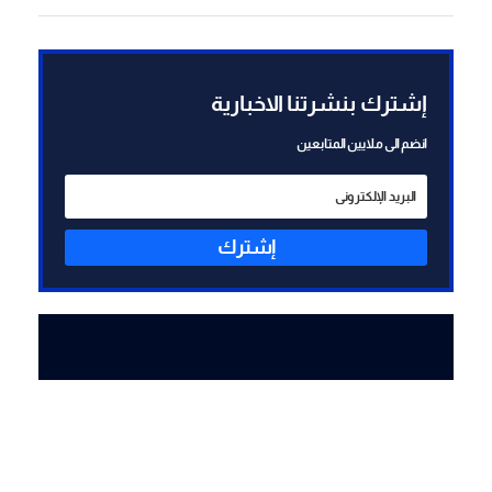
في مضيق هرمز تسير في أجواء
إيجابية وبناءة
إشترك بنشرتنا الاخبارية
انضم الى ملايين المتابعين
إشترك