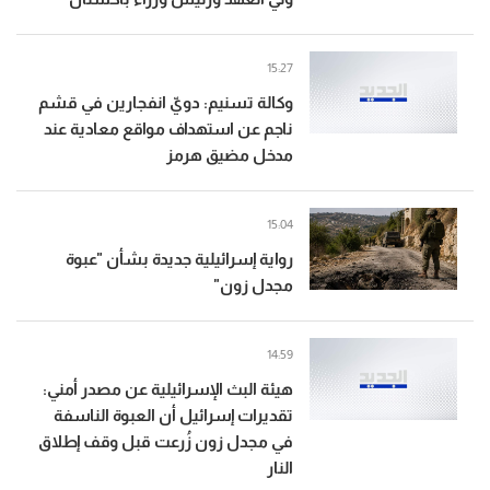
15:27
وكالة تسنيم: دويّ انفجارين في قشم
ناجم عن استهداف مواقع معادية عند
مدخل مضيق هرمز
15:04
رواية إسرائيلية جديدة بشأن "عبوة
مجدل زون"
14:59
هيئة البث الإسرائيلية عن مصدر أمني:
تقديرات إسرائيل أن العبوة الناسفة
في مجدل زون زُرعت قبل وقف إطلاق
النار