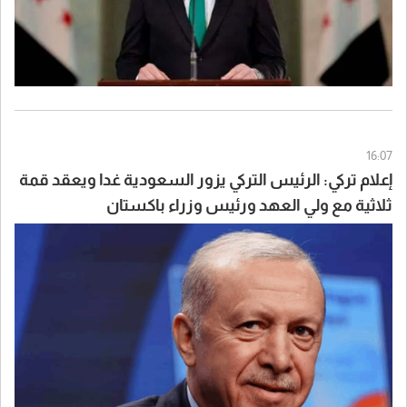
16:07
إعلام تركي: الرئيس التركي يزور السعودية غدا ويعقد قمة
ثلاثية مع ولي العهد ورئيس وزراء باكستان