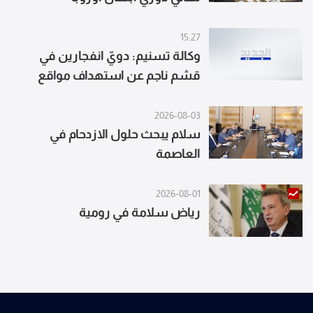
15:27
وكالة تسنيم: دويّ انفجارين في
قشم ناجم عن استهداف مواقع
معادية عند مدخل مضيق هرمز
2026-08-03
سلام يبحث حلول الازدحام في
العاصمة
2026-08-01
رياض سلامة في رومية