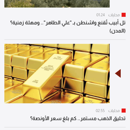
محليات
01:24
تل أبيب تُقنع واشنطن بـ "علي الطاهر".. ومهلة زمنية؟
(المدن)
محليات
02:55
تحليق الذهب مستمر.. كم بلغ سعر الأونصة؟