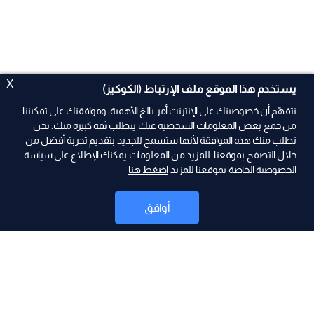
X
يستخدم هذا الموقع ملف الإرتباط (الكوكيز)
نتفهّم أن خصوصيتك على الإنترنت أمر بالغ الأهمية، وموافقتك على تمكيننا
من جمع بعض المعلومات الشخصية عنك يتطلب ثقة كبيرة منك. نحن
نطلب منك هذه الموافقة لأنها ستسمح للجديد بتقديم تجربة أفضل من
ad
خلال التصفح بموقعنا. للمزيد من المعلومات يمكنك الإطلاع على سياسة
الخصوصية الخاصة بموقعنا للمزيد
اضغط هنا
أوافق