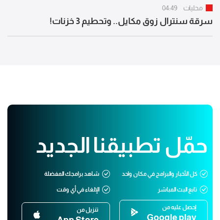
محليات
04:49
سرقة سنترال زوق مكايل.. وتحطيم 3 خزنات!
حمّل تطبيقنا الجديد
كل الأخبار والبرامج في مكان واحد
شاهد برامجك المفضلة
تابع البث المباشر
الإلغاء في أي وقت
إحصل عليه من
تنزيل من
Google play
App Store