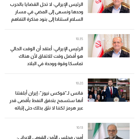
الرئيس الإيراني: لا تحل القضايا بالحرب
وحدها ونسعى إلى المضي في مسار
السلام استنادا إلى بنود مذكرة التفاهم
10:35
الرئيس الإيراني: أعتقد أن الوقت الحالي
هو أفضل وقت للاتفاق لأن هناك
تماسكا وقوة ووحدة في البلاد
10:28
فانس لـ"فوكس نيوز": إيران أبلغتنا
أنها ستسمح بتدفق النفط بأقصى قدر
عبر هرمز لكننا لا نثق بذلك حتى إثباته
10:13
أمين مجلس الأمن القومي الإيراني: