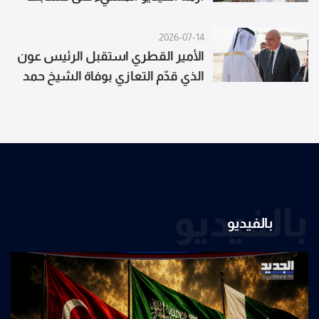
2026-07-14
الأمير القطري استقبل الرئيس عون
الذي قدّم التعازي بوفاة الشيخ حمد
بن خليفة آل ثاني
بالفيديو
بالفيديو