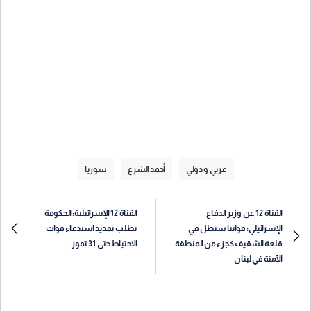
عربي و دولي
أحمد الشرع
سوريا
القناة 12 عن وزير الدفاع
القناة 12 الإسرائيلية: الحكومة
الإسرائيلي: قواتنا ستظل في
تطلب تمديد استدعاء قوات
قلعة الشقيف كجزء من المنطقة
الاحتياط حتى 31 تموز
الآمنة في لبنان