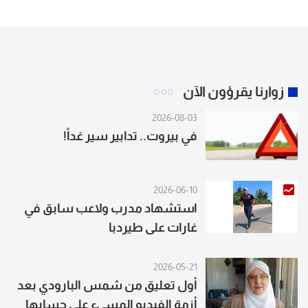
زوارنا يقرؤون الآن
2026-08-03
في بيروت.. تدابير سير غداً!
2026-06-10
استشهاد مدرب ولاعب سابق في
غارات على طيردبا
2026-05-21
أول تعليق من شمس البارودي بعد
أزمة الفيديو المسيء على حسابها