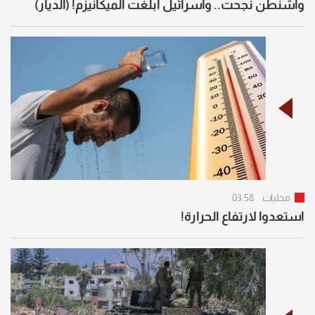
واشنطن نجحت.. واسرائيل أبلغت الميكانيزم! (الديار)
محليات
03:58
استعدوا لارتفاع الحرارة!