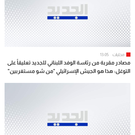
محليات
13:05
مصادر مقربة من رئاسة الوفد اللبناني للجديد تعليقاً على
التوغل: هذا هو الجيش الإسرائيلي "من شو مستغربين"
أعطونا البدائل التي تحمي لبنان من جولة ثالثة تكمن لها
إسرائيل وقد أعدّت عدّتها