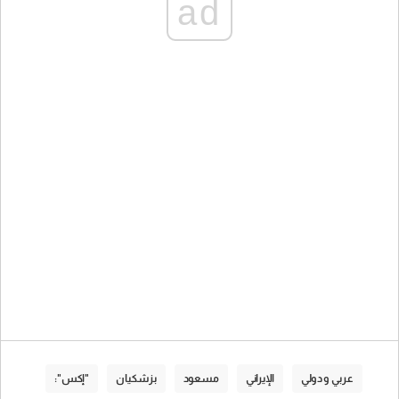
ad
عربي و دولي
الإيراني
مسعود
بزشكيان
"إكس":