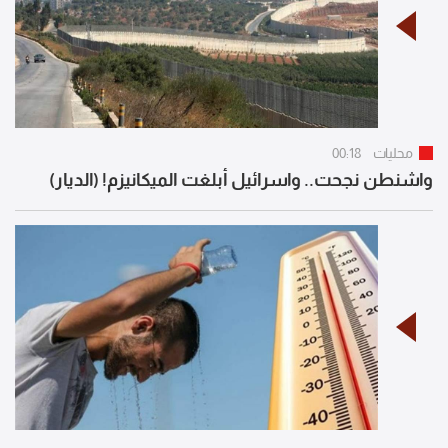
محليات
00:18
واشنطن نجحت.. واسرائيل أبلغت الميكانيزم! (الديار)