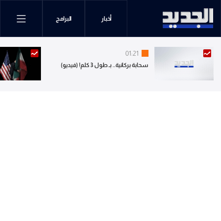
أخبار
البرامج
01:21
سحابة بركانية.. بـ طول 3 كلم! (فيديو)