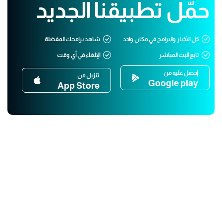
حمّل تطبيقنا الجديد
كل الأخبار والبرامج في مكان واحد
شاهد برامجك المفضلة
تابع البث المباشر
الإلغاء في أي وقت
إحصل عليه من
تنزيل من
Google play
App Store