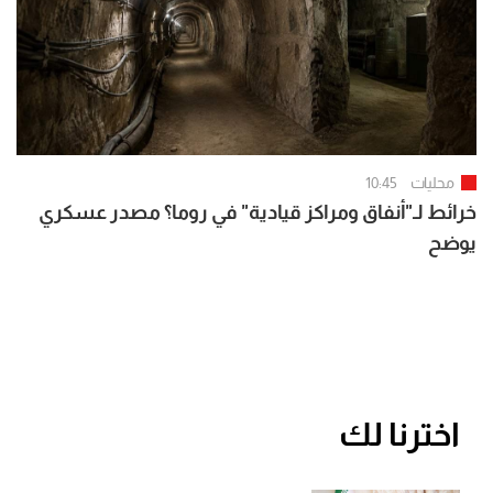
محليات
10:45
خرائط لـ"أنفاق ومراكز قيادية" في روما؟ مصدر عسكري
يوضح
اخترنا لك