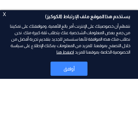
X
يستخدم هذا الموقع ملف الإرتباط (الكوكيز)
نتفهّم أن خصوصيتك على الإنترنت أمر بالغ الأهمية، وموافقتك على تمكيننا
من جمع بعض المعلومات الشخصية عنك يتطلب ثقة كبيرة منك. نحن
نطلب منك هذه الموافقة لأنها ستسمح للجديد بتقديم تجربة أفضل من
ad
خلال التصفح بموقعنا. للمزيد من المعلومات يمكنك الإطلاع على سياسة
الخصوصية الخاصة بموقعنا للمزيد
اضغط هنا
أوافق