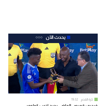
يحدث الآن
كرة القدم
19:32
فيديو - قميص الماضي يحرج لاعب كولومبي