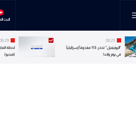
البث ال
00:29
08:23
"اليونيفيل" تحذر: 113 مقذوفاً إسرائيلياً
لحظة الغار
في يوم واحد!
(فيديو)