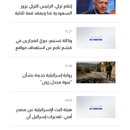
إعلام تركي: الرئيس التركي يزور
السعودية غدا ويعقد قمة ثلاثية
مع ولي العهد ورئيس وزراء
باكستان
15:27
وكالة تسنيم: دويّ انفجارين في
قشم ناجم عن استهداف مواقع
معادية عند مدخل مضيق هرمز
15:04
رواية إسرائيلية جديدة بشأن
"عبوة مجدل زون"
14:59
هيئة البث الإسرائيلية عن مصدر
أمني: تقديرات إسرائيل أن
العبوة الناسفة في مجدل زون