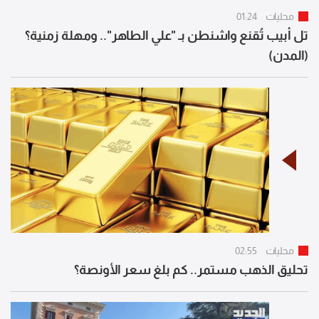
محليات
01:24
تل أبيب تُقنع واشنطن بـ "علي الطاهر".. ومهلة زمنية؟
(المدن)
محليات
02:55
تحليق الذهب مستمر.. كم بلغ سعر الأونصة؟