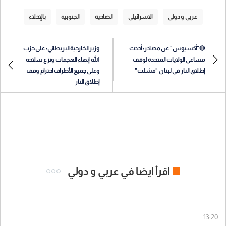
عربي و دولي
الاسرائيلي
الضاحية
الجنوبية
بالإخلاء
🔴"أكسيوس" عن مصادر: أحدث
وزير الخارجية البريطاني: على حزب
مساعي الولايات المتحدة لوقف
الله إنهاء الهجمات ونزع سلاحه
إطلاق النار في لبنان "فشلت"
وعلى جميع الأطراف احترام وقف
إطلاق النار
اقرأ ايضا في عربي و دولي
13:20