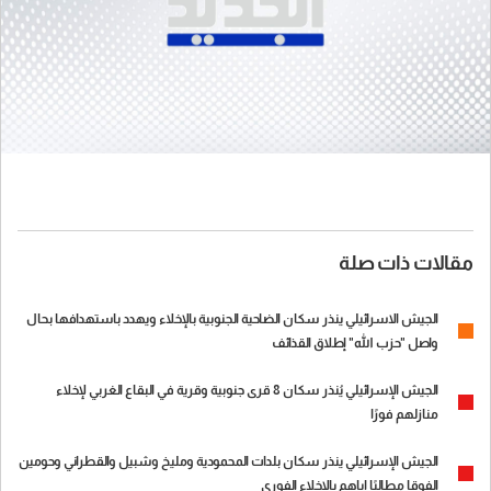
مقالات ذات صلة
الجيش الاسرائيلي ينذر سكان الضاحية الجنوبية بالإخلاء ويهدد باستهدافها بحال
واصل "حزب الله" إطلاق القذائف
الجيش الإسرائيلي يُنذر سكان 8 قرى جنوبية وقرية في البقاع الغربي لإخلاء
منازلهم فورًا
الجيش الإسرائيلي ينذر سكان بلدات المحمودية ومليخ وشبيل والقطراني وحومين
الفوقا مطالبًا إياهم بالإخلاء الفوري