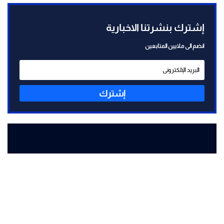
إشترك بنشرتنا الاخبارية
انضم الى ملايين المتابعين
إشترك