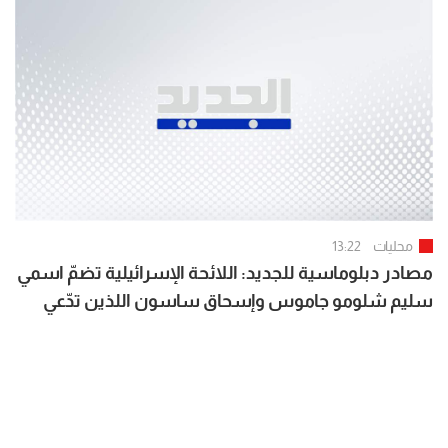
محليات
13:22
مصادر دبلوماسية للجديد: اللائحة الإسرائيلية تضمّ اسمي
سليم شلومو جاموس وإسحاق ساسون اللذين تدّعي
إسرائيل أن حزب الله خطفهما عامي 1982 و1985