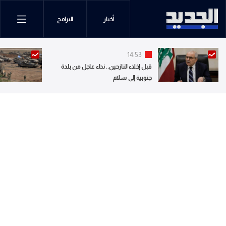
أخبار
البرامج
14:53
قبل إخلاء النازحين.. نداء عاجل من بلدة
جنوبية إلى سلام