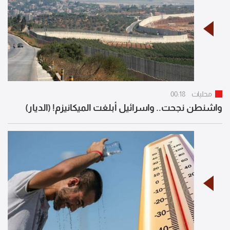
محليات
00:18
واشنطن نجحت.. واسرائيل أبلغت الميكانيزم! (الديار)