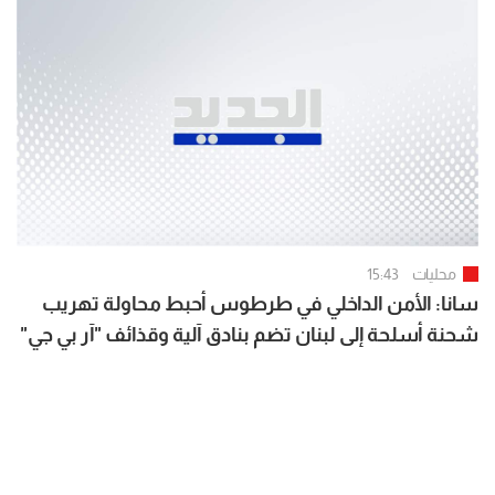
محليات
15:43
سانا: الأمن الداخلي في طرطوس أحبط محاولة تهريب
شحنة أسلحة إلى لبنان تضم بنادق آلية وقذائف "آر بي جي"
وكميات من الذخائر