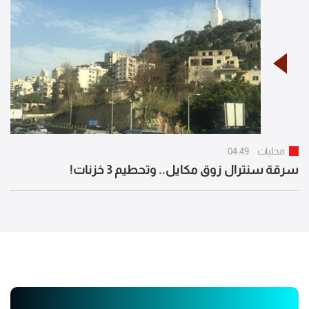
محليات
04:49
سرقة سنترال زوق مكايل.. وتحطيم 3 خزنات!