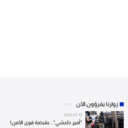
زوارنا يقرؤون الآن
2026-07-13
"أمير داعشي".. بقبضة قوى الأمن!