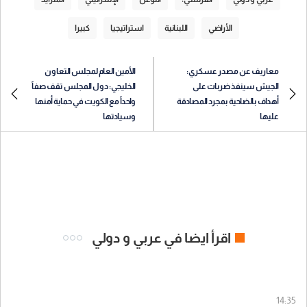
الأراضي
اللبنانية
استراتيجيا
كبيرا
معاريف عن مصدر عسكري:
الأمين العام لمجلس التعاون
الجيش سينفذ ضربات على
الخليجي: دول المجلس تقف صفاً
أهداف بالضاحية بمجرد المصادقة
واحداً مع الكويت في حماية أمنها
عليها
وسيادتها
اقرأ ايضا في عربي و دولي
14:35