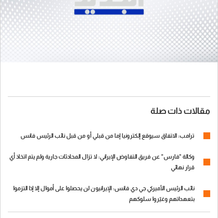
مقالات ذات صلة
ترامب: الاتفاق سيوقع إلكترونيا إما من قبلي أو من قبل نائب الرئيس فانس
وكالة "فارس" عن فريق التفاوض الإيراني: لا تزال المحادثات جارية ولم يتم اتخاذ أي
قرار نهائي
نائب الرئيس الأميركي جي دي فانس: الإيرانيون لن يحصلوا على أموال إلا إذا التزموا
بتعهداتهم وغيّروا سلوكهم