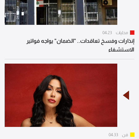
محليات
04:23
إنذارات وفسخ تعاقدات.. "الضمان" يواجه فواتير
الاستشفاء
فن
04:33