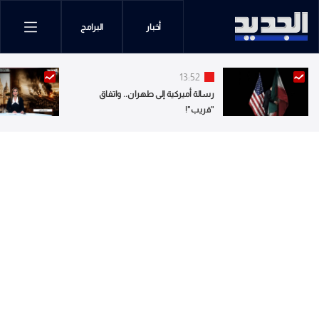
أخبار
البرامج
13:52
رسالة أميركية إلى طهران.. واتفاق
"قريب"!