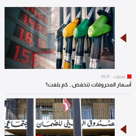
محليات
01:31
أسعار المحروقات تنخفض.. كم بلغت؟