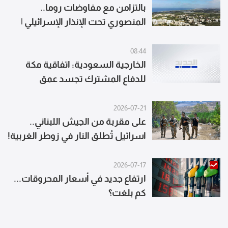
بالتزامن مع مفاوضات روما..
المنصوري تحت الإنذار الإسرائيلي |
بث مباشر
08:44
الخارجية السعودية: اتفاقية مكة
للدفاع المشترك تجسد عمق
العلاقات الاستراتيجية التاريخية بين
الدول الثلاث الممتدة لعقود
2026-07-21
على مقربة من الجيش اللبناني..
اسرائيل تُطلق النار في زوطر الغربية!
2026-07-17
ارتفاع جديد في أسعار المحروقات...
كم بلغت؟