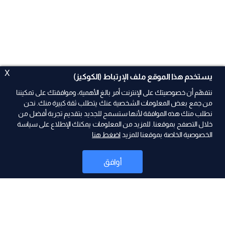
X
يستخدم هذا الموقع ملف الإرتباط (الكوكيز)
نتفهّم أن خصوصيتك على الإنترنت أمر بالغ الأهمية، وموافقتك على تمكيننا
من جمع بعض المعلومات الشخصية عنك يتطلب ثقة كبيرة منك. نحن
نطلب منك هذه الموافقة لأنها ستسمح للجديد بتقديم تجربة أفضل من
ad
خلال التصفح بموقعنا. للمزيد من المعلومات يمكنك الإطلاع على سياسة
الخصوصية الخاصة بموقعنا للمزيد
اضغط هنا
أوافق