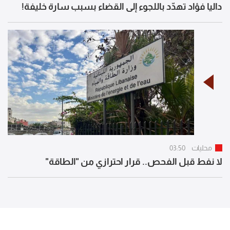
داليا فؤاد تهدّد باللجوء إلى القضاء بسبب سارة خليفة!
محليات
03:50
لا نفط قبل الفحص.. قرار احترازي من "الطاقة"