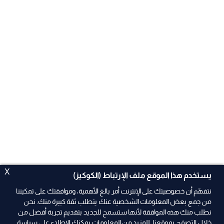
X
يستخدم هذا الموقع ملف الإرتباط (الكوكيز)
نتفهّم أن خصوصيتك على الإنترنت أمر بالغ الأهمية، وموافقتك على تمكيننا
من جمع بعض المعلومات الشخصية عنك يتطلب ثقة كبيرة منك. نحن
نطلب منك هذه الموافقة لأنها ستسمح للجديد بتقديم تجربة أفضل من
خلال التصفح بموقعنا. للمزيد من المعلومات يمكنك الإطلاع على سياسة