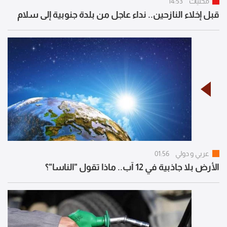
محليات
14:53
قبل إخلاء النازحين.. نداء عاجل من بلدة جنوبية إلى سلام
عربي و دولي
01:56
الأرض بلا جاذبية في 12 آب.. ماذا تقول "الناسا"؟