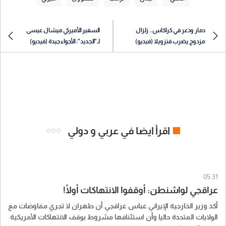
دمار وذعر في كراكاس.. زلزال
السفير الأميركي ميشال عيسى
مزدوج يضرب فنزويلا (فيديو)
لـ"الجديد": الأجواء جيدة (فيديو)
اقرأ ايضا في عربي و دولي
05:31
عراقجي لواشنطن: أوقفوا الانتهاكات أولًا!
أكد وزير الخارجية الإيراني عباس عراقجي أن طهران لا تجري مفاوضات مع
الولايات المتحدة حاليا وأن استئنافها مشروط بوقف الانتهاكات الأمريكية