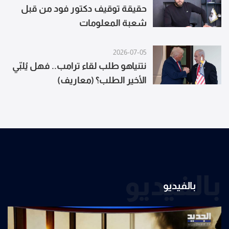
حقيقة توقيف دكتور فود من قبل
شعبة المعلومات
2026-07-05
نتنياهو طلب لقاء ترامب.. فهل يُلبّي
الأخير الطلب؟ (معاريف)
بالفيديو
بالفيديو