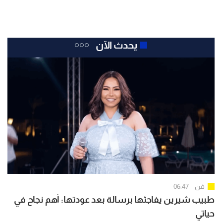
يحدث الآن
فن
06:47
طبيب شيرين يفاجئها برسالة بعد عودتها: أهم نجاح في
حياتي