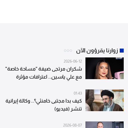
زوارنا يقرؤون الآن
2026-06-12
شكران مرتجى ضيفة "مساحة خاصة"
مع علي ياسين.. اعترافات مؤثرة
تكشفها للمرة الاولى
01:43
كيف بدا مجتبى خامنئي؟.. وكالة إيرانية
تنشر (فيديو)
2026-08-07