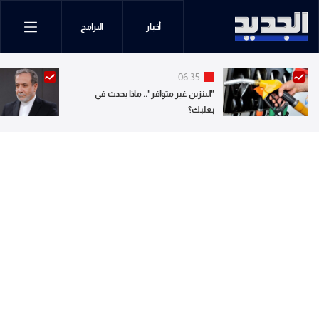
أخبار
البرامج
06:35
"البنزين غير متوافر".. ماذا يحدث في
بعلبك؟