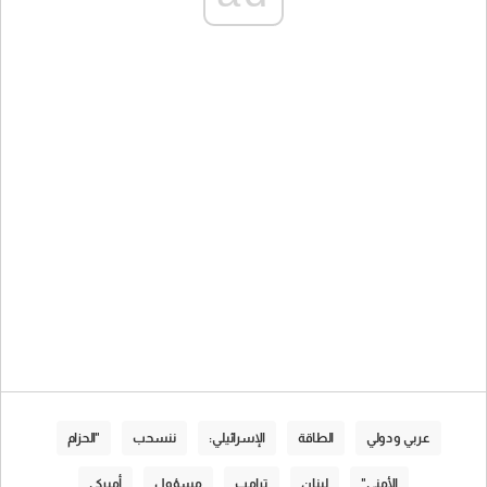
عربي و دولي
الطاقة
الإسرائيلي:
ننسحب
"الحزام
الأمني"
لبنان
ترامب
مسؤول
أميركي