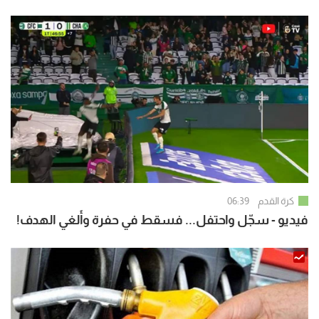
كرة القدم
06:39
فيديو - سجّل واحتفل... فسقط في حفرة وأُلغي الهدف!