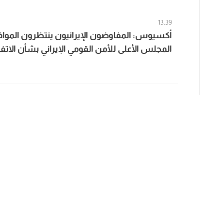
13:39
أكسيوس: المفاوضون الإيرانيون ينتظرون المواف
المجلس الأعلى للأمن القومي الإيراني بشأن الا
عُمان والولايات المتحدة