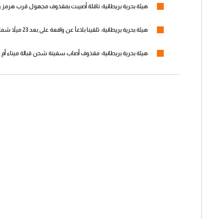
هيئة بحرية بريطانية: ناقلة أصيبت بمقذوف مجهول قرب هرمز و
هيئة بحرية بريطانية: تلقينا بلاغاً عن واقعة على بعد 23 ميلاً شمال شرقي الدوحة بأن ناقلة بضائع سائبة أبلغت عن إصابتها بمقذوف مجهول
هيئة بحرية بريطانية: مقذوف أصاب سفينة شحن قبالة ميناء أم 