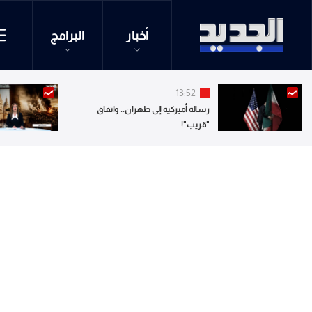
أخبار
البرامج
13:52
رسالة أميركية إلى طهران.. واتفاق
"قريب"!