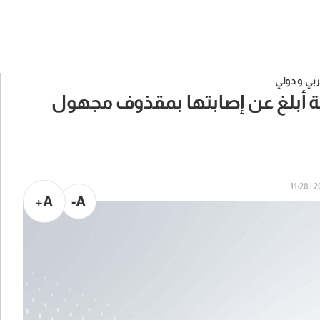
بي و دولي
نة أبلغ عن إصابتها بمقذوف مجهول
202
A+
A-