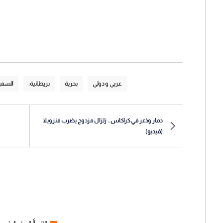
عربي و دولي
بحرية
بريطانية:
السفي
دمار وذعر في كراكاس.. زلزال مزدوج يضرب فنزويلا
(فيديو)