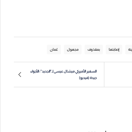
نة
إصابتها
بمقذوف
مجهول
عُمان
السفير الأميركي ميشال عيسى لـ"الجديد": الأجواء
جيدة (فيديو)