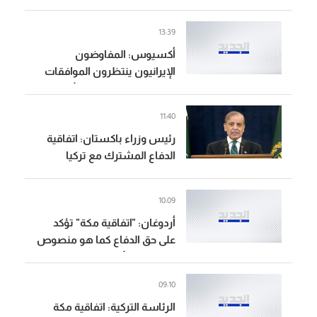
وأصبحت العلاقات أفضل بكثير
13:39
أكسيوس: المفاوضون
الإيرانيون ينتظرون الموافقات
النهائية من المجلس الأعلى
للأمن القومي الإيراني بشأن
11:40
الاتفاق مع سلطنة عُمان
رئيس وزراء باكستان: اتفاقية
والولايات المتحدة
الدفاع المشترك مع تركيا
والسعودية ستكون درعا
للسلام والرخاء للأجيال القادمة
10:09
أردوغان: "اتفاقية مكة" تؤكد
على حق الدفاع كما هو منصوص
في ميثاق الأمم المتحدة
09:10
الرئاسة التركية: اتفاقية مكة