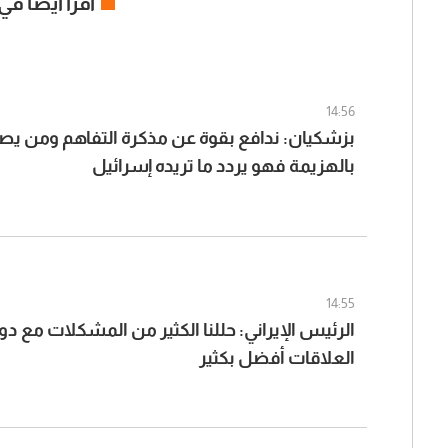
اقرأ ايضا في
14:56
بزشكيان: ندافع بقوة عن مذكرة التفاهم ومن يصف
بالهزيمة فهو يردد ما تريده إسرائيل
14:55
الرئيس الإيراني: حللنا الكثير من المشكلات مع د
العلاقات أفضل بكثير