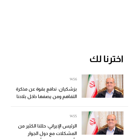
اخترنا لك
14:56
بزشكيان: ندافع بقوة عن مذكرة
التفاهم ومن يصفها داخل بلادنا
بالهزيمة فهو يردد ما تريده
إسرائيل
14:55
الرئيس الإيراني: حللنا الكثير من
المشكلات مع دول الجوار