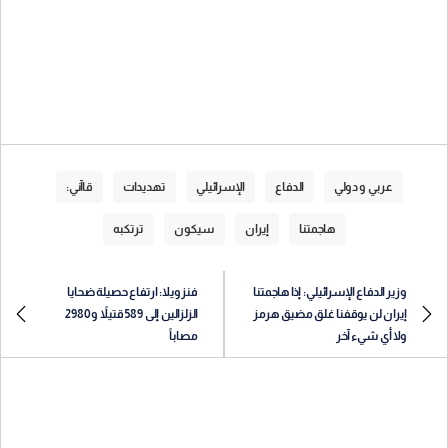
عربي و دولي
الدفاع
الإسرائيلي
تهديدات
قاآني:
هاجمتنا
إيران
سيكون
ترتكبه
وزير الدفاع الإسرائيلي: إذا هاجمتنا
فنزويلا: ارتفاع حصيلة ضحايا
إيران لن يوقفنا غلق مضيق هرمز
الزلزالين إلى 589 قتيلاً و2980
ولا أي شيء آخر
مصاباً