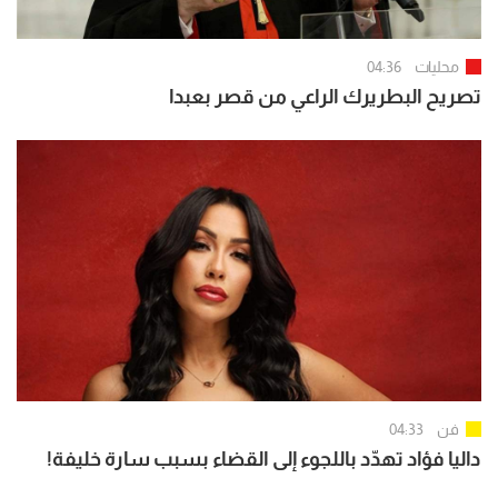
محليات
04:36
تصريح البطريرك الراعي من قصر بعبدا
فن
04:33
داليا فؤاد تهدّد باللجوء إلى القضاء بسبب سارة خليفة!