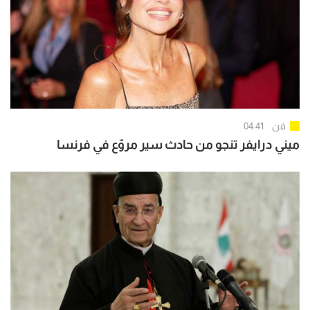
فن
04:41
ميني درايفر تنجو من حادث سير مروّع في فرنسا