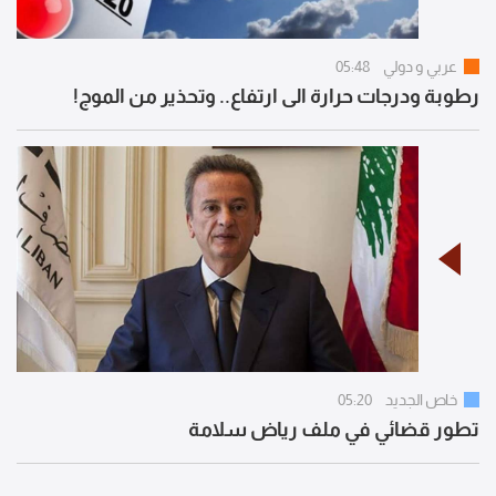
عربي و دولي
05:48
رطوبة ودرجات حرارة الى ارتفاع.. وتحذير من الموج!
خاص الجديد
05:20
تطور قضائي في ملف رياض سلامة