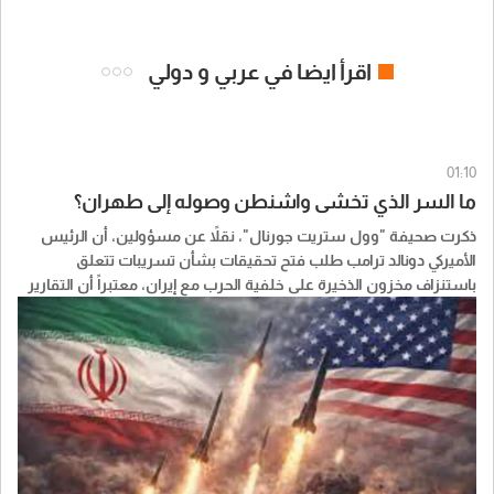
اقرأ ايضا في عربي و دولي
01:10
ما السر الذي تخشى واشنطن وصوله إلى طهران؟
ذكرت صحيفة "وول ستريت جورنال"، نقلاً عن مسؤولين، أن الرئيس
الأميركي ​دونالد ترامب​ طلب فتح تحقيقات بشأن تسريبات تتعلق
باستنزاف مخزون الذخيرة على خلفية الحرب مع إيران، معتبراً أن التقارير
عن مستويات الذخيرة قد تمنح النظام الإيراني جرأة أكبر وتضعف مساعي
واشنطن لكبح برنامج ايران النووي.