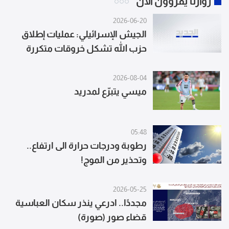
زوارنا يقرؤون الآن
2026-06-20
الجيش الإسرائيلي: عمليات إطلاق
حزب الله تشكل خروقات متكررة
لاتفاق وقف إطلاق النار
2026-08-04
ميسي يتبرّع لمدريد
05:48
رطوبة ودرجات حرارة الى ارتفاع..
وتحذير من الموج!
2026-05-25
مجددًا.. ادرعي ينذر سكان العباسية
قضاء صور (صورة)