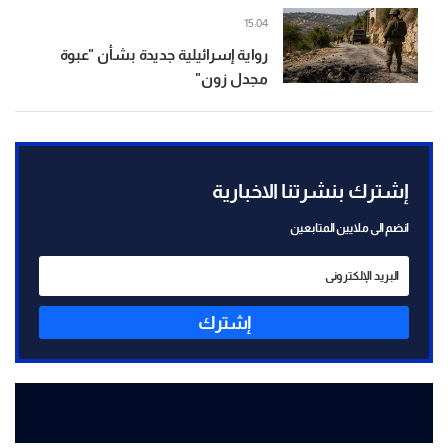
15:04
رواية إسرائيلية جديدة بشأن "عبوة
مجدل زون"
إشترك بنشرتنا الاخبارية
انضم الى ملايين المتابعين
إشترك