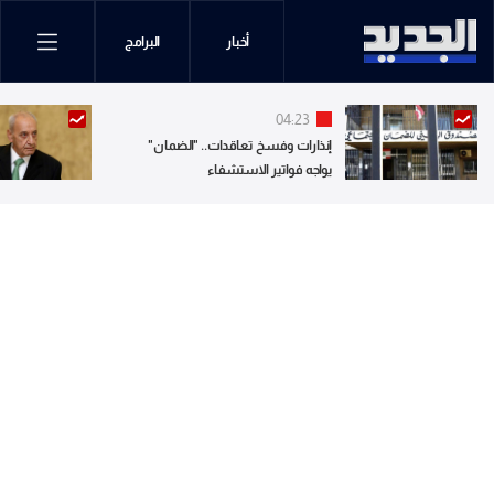
أخبار
البرامج
04:23
إنذارات وفسخ تعاقدات.. "الضمان"
يواجه فواتير الاستشفاء