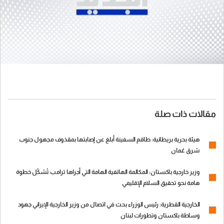
مقالات ذات صلة
هيئة بحرية بريطانية: طاقم السفينة أبلغ عن إصابتها بمقذوف مجهول جنوب
شرق عُمان
وزير خارجية باكستان: المكالمة الهاتفية الهامة التي أجراها ترامب تُشكّل خطوة
هامة نحو تحقيق السلام الإقليمي
الخارجية القطرية: رئيس الوزراء بحث في اتصال من وزير الخارجية الإيراني جهود
وساطة باكستان وتطورات لبنان