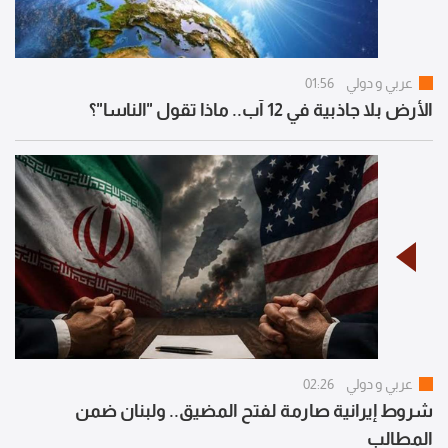
عربي و دولي
01:56
الأرض بلا جاذبية في 12 آب.. ماذا تقول "الناسا"؟
عربي و دولي
02:26
شروط إيرانية صارمة لفتح المضيق.. ولبنان ضمن
المطالب