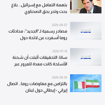
بتهمة التعامل مع إسرائيل.. بلاغ
بحث وتحر بحق الصحناوي
2026-08-07
مصادر رسمية لـ"الجديد": محادثات
روما أسفرت عن لائحة دول
للمشاركة في آلية التحقق وتبادل
لوائح بأسماء الأسرى المحتملين
2026-07-16
سانا: التحقيقات أثبتت أن شحنة
الأسلحة كانت معدة للمرور عبر
سوريا لصالح حزب الله
2026-08-05
بالتزامن مع مفاوضات روما.. اتصال
إيراني - إيطالي حول لبنان