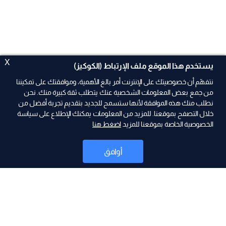
X
يستخدم هذا الموقع ملف الإرتباط (الكوكيز)
نتفهّم أن خصوصيتك على الإنترنت أمر بالغ الأهمية، وموافقتك على تمكيننا
من جمع بعض المعلومات الشخصية عنك يتطلب ثقة كبيرة منك. نحن
نطلب منك هذه الموافقة لأنها ستسمح للجديد بتقديم تجربة أفضل من
ad
خلال التصفح بموقعنا. للمزيد من المعلومات يمكنك الإطلاع على سياسة
الخصوصية الخاصة بموقعنا للمزيد
اضغط هنا
أوافق