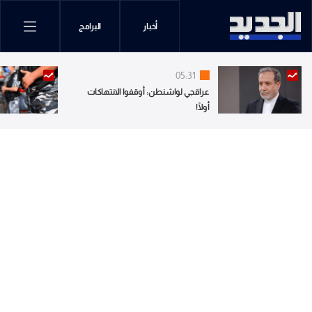
أخبار
البرامج
05:31
عراقجي لواشنطن: أوقفوا الانتهاكات
أولًا!