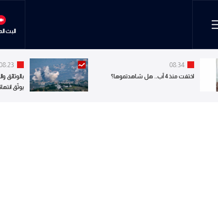
البث ال
08:23
08:34
اختفت منذ 4 آب.. هل شاهدتموها؟
بالوثائق وا
يوثّق انته