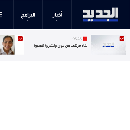
أخبار
البرامج
08:48
لقاء مرتقب بين عون والشرع؟ (فيديو)