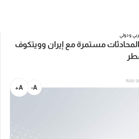
بي و دولي
المحادثات مستمرة مع إيران وويتكوف
قطر
202
A+
A-