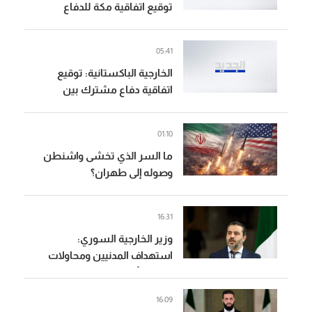
توقيع اتفاقية مكة للدفاع
المشترك تعبيرا عن الالتزام
بمواصلة تعزيز الأمن الجماعي
05:41
الخارجية الباكستانية: توقيع
اتفاقية دفاع مشترك بين
باكستان والسعودية وتركيا
01:10
ما السر الذي تخشى واشنطن
وصوله إلى طهران؟
16:31
وزير الخارجية السوري:
استهداف المدنيين ومحاولات
زعزعة الأمن لن تثني السوريين
عن المضي في التعافي وبناء
16:09
الدولة