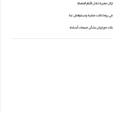
زال مقررة خلال الأيام المقبلة
ن في روما كانت مثمرة وستتواصل غدا
حثات مع إيران بشأن مبيعات أسلحة