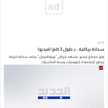
ad
01:21
سحابة بركانية.. بـ طول 3 كلم! (فيديو)
وثق مقطع فيديو، مشاهد لبركان "بوبوكاتيبيتل" يقذف سحابة كثيفة
يتجاوز ارتفاعها 3 كيلومترات وسط المكسيك.