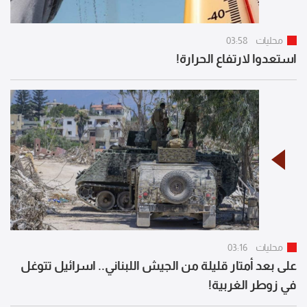
محليات
03:58
استعدوا لارتفاع الحرارة!
محليات
03:16
على بعد أمتار قليلة من الجيش اللبناني.. اسرائيل تتوغل
في زوطر الغربية!