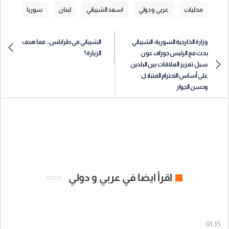
محليات
عربي و دولي
اسعد الشيباني
لبنان
سوريا
وزارة الخارجية السورية: الشيباني
الشيباني في طرابلس.. فما هدف
بحث مع الرئيس جوزاف عون
الزيارة؟
سبل تعزيز العلاقات بين البلدين
على أساس الاحترام المتبادل
وحسن الجوار
اقرأ ايضا في عربي و دولي
01:35