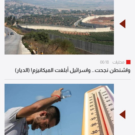
محليات
00:18
واشنطن نجحت.. واسرائيل أبلغت الميكانيزم! (الديار)