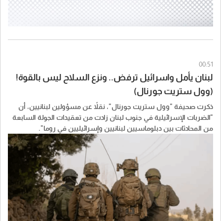
00:51
لبنان يأمل واسرائيل ترفض.. ونزع السلاح ليس بالقوة!
(وول ستريت جورنال)
ذكرت صحيفة "​وول ستريت جورنال​"، نقلاً عن مسؤولين ​لبنان​يين، أن
"الضربات الإسرائيلية في جنوب لبنان زادت من تعقيدات الجولة السابعة
من المحادثات بين دبلوماسيين لبنانيين وإسرائيليين في روما".