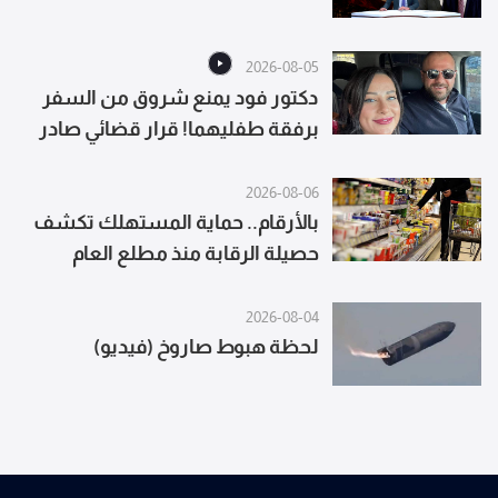
2026-08-05
دكتور فود يمنع شروق من السفر
برفقة طفليهما! قرار قضائي صادر
يحدث ضجة واسعة
2026-08-06
بالأرقام.. حماية المستهلك تكشف
حصيلة الرقابة منذ مطلع العام
2026-08-04
لحظة هبوط صاروخ (فيديو)