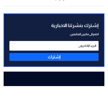
إشترك بنشرتنا الاخبارية
انضم الى ملايين المتابعين
إشترك