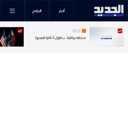
أخبار
البرامج
01:21
سحابة بركانية.. بـ طول 3 كلم! (فيديو)