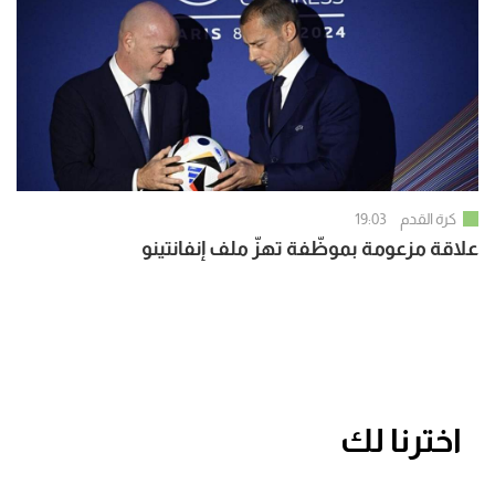
كرة القدم
19:03
علاقة مزعومة بموظّفة تهزّ ملف إنفانتينو
اخترنا لك