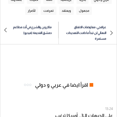
مجهول
ويعتقد
تعرضت
لأضرار
عراقجي: مفاوضات الاتفاق
ماكرون والشرع في أحد مطاعم
النهائي لن تبدأ ما دامت التهديدات
دمشق القديمة (فيديو)
مستمرة
اقرأ ايضا في عربي و دولي
13:24
على الجبهات الـ3.. أميركا ترغب