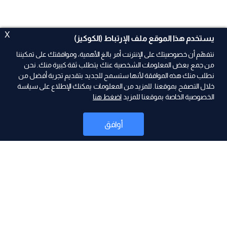
X
يستخدم هذا الموقع ملف الإرتباط (الكوكيز)
نتفهّم أن خصوصيتك على الإنترنت أمر بالغ الأهمية، وموافقتك على تمكيننا
من جمع بعض المعلومات الشخصية عنك يتطلب ثقة كبيرة منك. نحن
نطلب منك هذه الموافقة لأنها ستسمح للجديد بتقديم تجربة أفضل من
ad
خلال التصفح بموقعنا. للمزيد من المعلومات يمكنك الإطلاع على سياسة
الخصوصية الخاصة بموقعنا للمزيد
اضغط هنا
أوافق