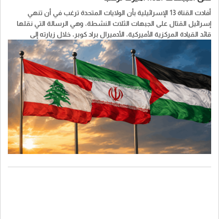
أفادت القناة 13 الإسرائيلية بأن الولايات المتحدة ترغب في أن تنهي
إسرائيل القتال على الجبهات الثلاث النشطة، وهي الرسالة التي نقلها
قائد القيادة المركزية الأميركية، الأدميرال براد كوبر، خلال زيارته إلى
إسرائيل في عطلة نهاية الأسبوع.
وبحسب القناة، أبلغ الجيش الإسرائيلي الجانب الأميركي بأنه يحتفظ بخيار
التدخل في إيران إذا أظهرت المعلومات الاستخباراتية أن طهران تواصل
مساعيها لامتلاك أسلحة نووية وإعادة تأهيل منظومتها للصواريخ
الباليستية.
أما في لبنان، فيطالب الأميركيون الجيش الإسرائيلي بالانسحاب من نقاط
إضافية في المنطقة الأمنية جنوب البلاد، فيما يطالبون في غزة بإحراز
تقدم ودخول القوة متعددة الجنسيات، التي تضم حاليًا مئات الجنود من
المغرب وأوغندا.
ونقلت القناة عن ضابط رفيع في الجيش الإسرائيلي قوله إن الرسالة
الأميركية للجيش الإسرائيلي تتمثل في المضي قدمًا نحو إغلاق الجبهات
الثلاث.