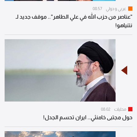
عربي و دولي
08:57
"عناصر من حزب الله في علي الطاهر".. موقف جديد لـ
نتنياهو!
محليات
08:02
حول مجتبى خامنئي.. ايران تحسم الجدل!