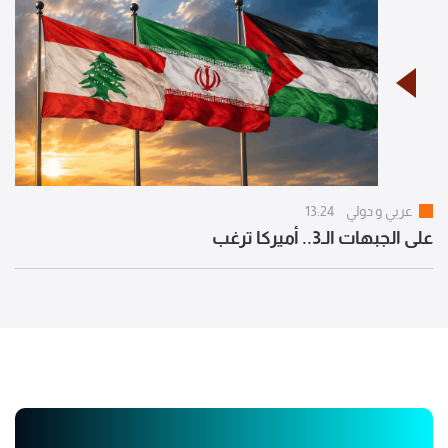
عربي و دولي
13:24
على الجبهات الـ3.. أميركا ترغب