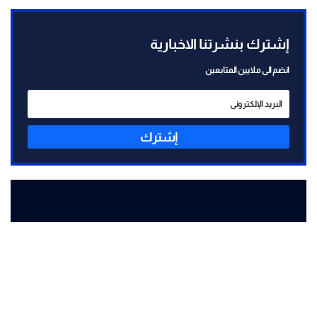
إشترك بنشرتنا الاخبارية
انضم الى ملايين المتابعين
إشترك