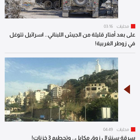
محليات
03:16
على بعد أمتار قليلة من الجيش اللبناني.. اسرائيل تتوغل
في زوطر الغربية!
محليات
04:49
سرقة سنترال زوق مكايل.. وتحطيم 3 خزنات!