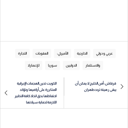
عربي و دولي
الخارجية
الأميركي:
العقوبات
التجارة
والاستثمار
الدوليين
سوريا
للإعمارلا
قرقاش: أمن الخليج لا يمكن أن
الكويت تدين الهجمات الإيرانية
يبقى رهينة تردد طهران
المتكررة على أراضيها وتؤكد
احتفاظها بحق اتخاذ كافة التدابير
اللازمة لحماية سيادتها