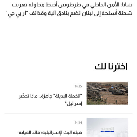
سانا: الأمن الداخلي في طرطوس أحبط محاولة تهريب
شحنة أسلحة إلى لبنان تضم بنادق آلية وقذائف "آر بي جي"
وكميات من الذخائر
اخترنا لك
14:35
"الخطة البديلة" جاهزة.. ماذا تحضّر
إسرائيل؟
14:34
هيئة البث الإسرائيلية: قائد القيادة