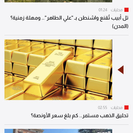
محليات
01:24
تل أبيب تُقنع واشنطن بـ "علي الطاهر".. ومهلة زمنية؟
(المدن)
محليات
02:55
تحليق الذهب مستمر.. كم بلغ سعر الأونصة؟