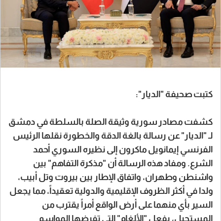
كتبت صحيفة "الديار":
كشفت مصادر سورية وثيقة الصلة بالسلطة في دمشق
لـ "الديار" عن رسالة بالغة الدقة والخطورة نقلها الرئيس
الفرنسي إيمانويل ماكرون إلى نظيره السوري أحمد
الشرع. ومفاد هذه الرسالة أن "مذكرة التفاهم" بين
واشنطن وطهران، واتفاق الإطار بين بيروت وتل أبيب،
ولدا في أكثر الظروف الإقليمية والدولية تعقيداً، مما يجعل
السير بأي منهما على أرض الواقع أمراً يقترب من
المستحيل، بفعل "الألغام" التي تفرضها المواسم