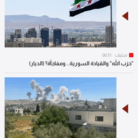
محليات
00:51
"حزب الله" والقيادة السورية.. ومفاجأة؟ (الديار)