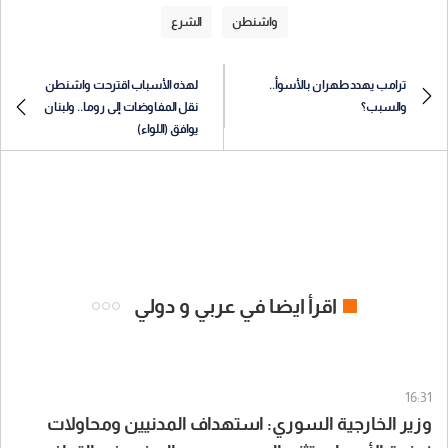
واشنطن
الشرع
ترامب يهدد طهران بالأسوأ..
لهذه الأسباب اقترحت واشنطن
والسبب؟
نقل المفاوضات إلى روما.. ولبنان
يوافق (اللواء)
اقرأ ايضا في عربي و دولي
16:31
وزير الخارجية السوري: استهداف المدنيين ومحاولات