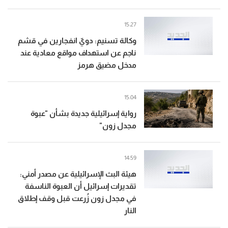
15:27
وكالة تسنيم: دويّ انفجارين في قشم
ناجم عن استهداف مواقع معادية عند
مدخل مضيق هرمز
15:04
رواية إسرائيلية جديدة بشأن "عبوة
مجدل زون"
14:59
هيئة البث الإسرائيلية عن مصدر أمني:
تقديرات إسرائيل أن العبوة الناسفة
في مجدل زون زُرعت قبل وقف إطلاق
النار