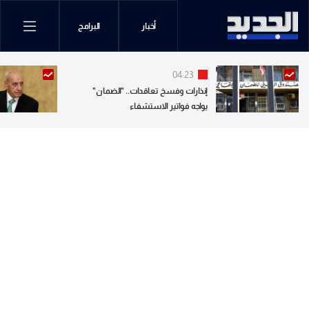
أخبار
البرامج
04:23
إنذارات وفسخ تعاقدات.. "الضمان"
يواجه فواتير الاستشفاء