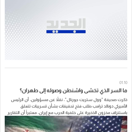
01:10
ما السر الذي تخشى واشنطن وصوله إلى طهران؟
ذكرت صحيفة "وول ستريت جورنال"، نقلاً عن مسؤولين، أن الرئيس
الأميركي ​دونالد ترامب​ طلب فتح تحقيقات بشأن تسريبات تتعلق
باستنزاف مخزون الذخيرة على خلفية الحرب مع إيران، معتبراً أن التقارير
عن مستويات الذخيرة قد تمنح النظام الإيراني جرأة أكبر وتضعف مساعي
واشنطن لكبح برنامج ايران النووي.