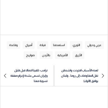
عربي و دولي
الثوري:
استهدفنا
قيادة
أميركي
وقاعدة
الأزرق
الأمريكية
بالأردن
صواريخ
لهذه الأسباب اقترحت واشنطن
ترامب: تلقينا اتصالا قبل قليل
نقل المفاوضات إلى روما.. ولبنان
وإيران تسعى بشدة لإبرام صفقة
يوافق (اللواء)
تسوية معنا