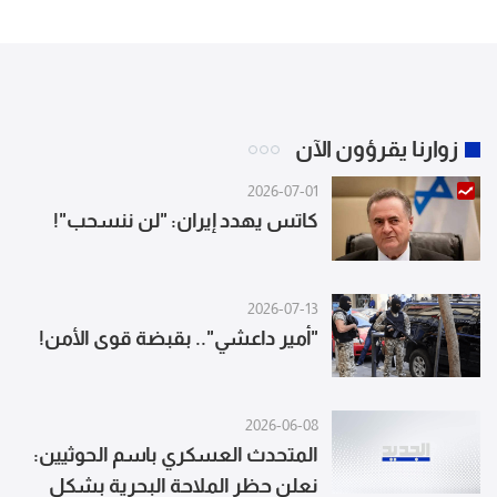
زوارنا يقرؤون الآن
2026-07-01
كاتس يهدد إيران: "لن ننسحب"!
2026-07-13
"أمير داعشي".. بقبضة قوى الأمن!
2026-06-08
المتحدث العسكري باسم الحوثيين:
نعلن حظر الملاحة البحرية بشكل