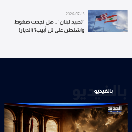
كامل على العدو الإسرائيلي في البحر
الأحمر ونعتبر تحركاته هدفا لقواتنا
2026-07-13
"تحييد لبنان".. هل نجحت ضغوط
واشنطن على تل أبيب؟ (الديار)
بالفيديو
بالفيديو