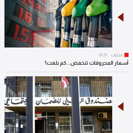
محليات
01:31
أسعار المحروقات تنخفض.. كم بلغت؟