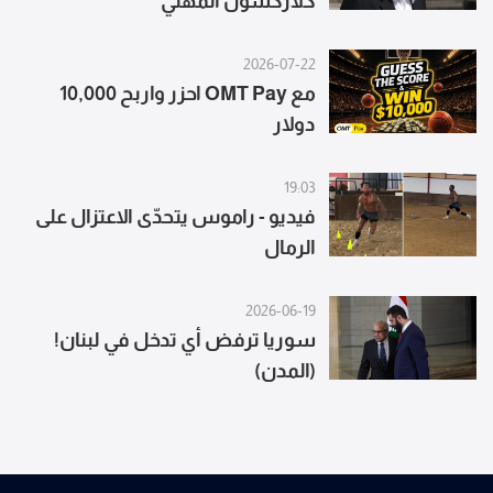
كلاركسون المهني
2026-07-22
مع OMT Pay احزر واربح 10,000
دولار
19:03
فيديو - راموس يتحدّى الاعتزال على
الرمال
2026-06-19
​سوريا ترفض أي تدخل في لبنان!
(المدن)