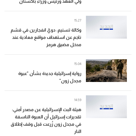
ولي العهد ورئيس وزراء باكستان
15:27
وكالة تسنيم: دويّ انفجارين في قشم
ناجم عن استهداف مواقع معادية عند
مدخل مضيق هرمز
15:04
رواية إسرائيلية جديدة بشأن "عبوة
مجدل زون"
14:59
هيئة البث الإسرائيلية عن مصدر أمني:
تقديرات إسرائيل أن العبوة الناسفة
في مجدل زون زُرعت قبل وقف إطلاق
النار