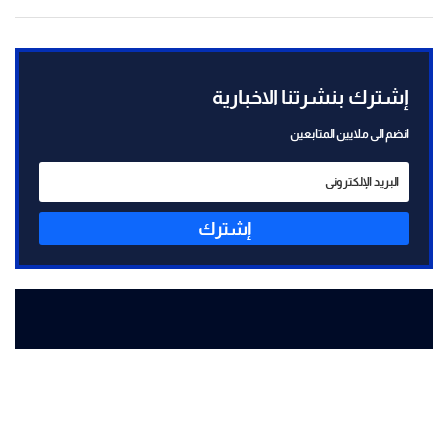
إشترك بنشرتنا الاخبارية
انضم الى ملايين المتابعين
إشترك