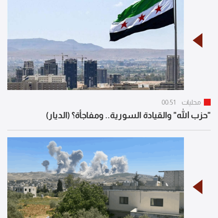
محليات
00:51
"حزب الله" والقيادة السورية.. ومفاجأة؟ (الديار)