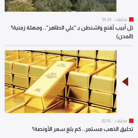
محليات
01:24
تل أبيب تُقنع واشنطن بـ "علي الطاهر".. ومهلة زمنية؟
(المدن)
محليات
02:55
تحليق الذهب مستمر.. كم بلغ سعر الأونصة؟