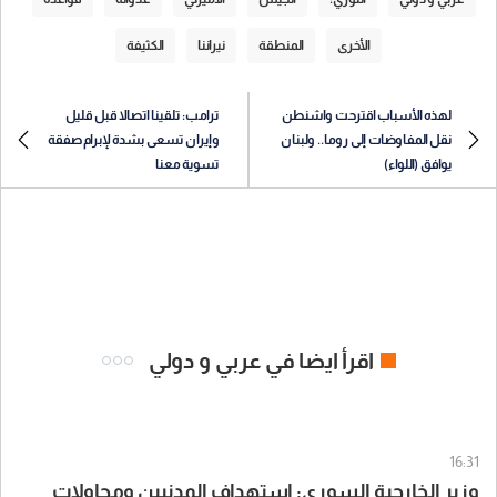
الأخرى
المنطقة
نيراننا
الكثيفة
لهذه الأسباب اقترحت واشنطن
ترامب: تلقينا اتصالا قبل قليل
نقل المفاوضات إلى روما.. ولبنان
وإيران تسعى بشدة لإبرام صفقة
يوافق (اللواء)
تسوية معنا
اقرأ ايضا في عربي و دولي
16:31
وزير الخارجية السوري: استهداف المدنيين ومحاولات