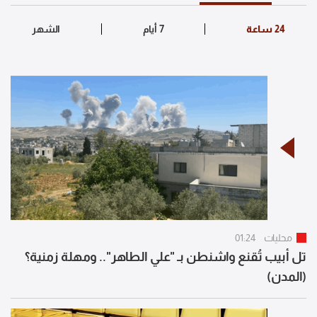
محليات
01:24
تل أبيب تُقنع واشنطن بـ "علي الطاهر".. ومهلة زمنية؟
(المدن)