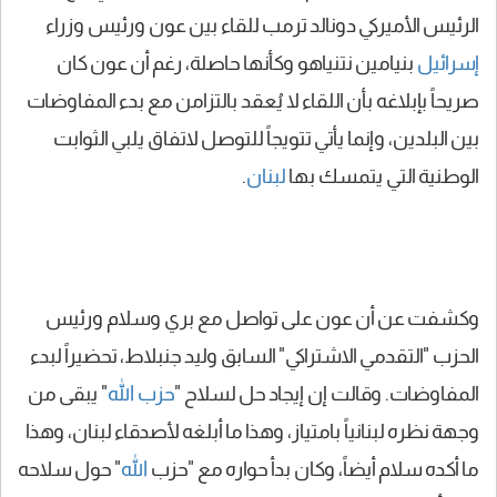
الرئيس الأميركي دونالد ترمب للقاء بين عون ورئيس وزراء
إسرائيل
بنيامين نتنياهو وكأنها حاصلة، رغم أن عون كان
صريحاً بإبلاغه بأن اللقاء لا يُعقد بالتزامن مع بدء المفاوضات
بين البلدين، وإنما يأتي تتويجاً للتوصل لاتفاق يلبي الثوابت
الوطنية التي يتمسك بها
لبنان
.
وكشفت عن أن عون على تواصل مع بري وسلام ورئيس
الحزب "التقدمي الاشتراكي" السابق وليد جنبلاط، تحضيراً لبدء
المفاوضات. وقالت إن إيجاد حل لسلاح "
حزب الله
" يبقى من
وجهة نظره لبنانياً بامتياز، وهذا ما أبلغه لأصدقاء لبنان، وهذا
ما أكده سلام أيضاً، وكان بدأ حواره مع "حزب
الله
" حول سلاحه