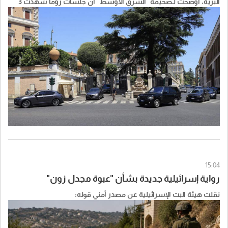
البرية، أوضحت لـصحيفة "الشرق الأوسط" أن جلسات روما شهدت 3
اجتماعات متوازية، توزّعت بين مسار عسكري، وآخر سياسي، وثالث
قانوني - حدودي، في محاولة لمعالجة الملفات التقنية والسياسية في آنٍ
واحد، فيما استحوذ ملف الأسرى على حيّز أساسي من المباحثات.
15:04
رواية إسرائيلية جديدة بشأن "عبوة مجدل زون"
نقلت هيئة البث الإسرائيلية عن مصدر أمني قوله: