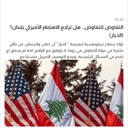
00:44
التفاوض للتفاوض.. هل تراجع الاهتمام الأميركي بلبنان؟
(الديار)
تؤكد مصادر ديبلوماسية لصحيفة " الديار" أن اعلان واشنطن عن نتائج
مثمرة في جولة التفاوض في روما، لا يتوافق مع الواقع، لانه لم يتحقق اي
تقدم في المسائل الرئيسية، ويبدو التوصيف الاميركي متسقا مع
تسريبات اسرائيلية عن تراجع اهتمام واشنطن بالملف اللبناني، ترجم غيابا
للضغط الجدي على رئيس الحكومة الاسرائيلية بنيامين نتانياهو، ويبدو ان
جلّ ما تريده الولايات المتحدة الان هو "التفاوض للتفاوض" باعتباره الانجاز
المنشود في هذه المرحلة.