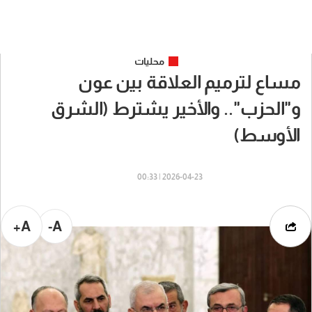
محليات
مساع لترميم العلاقة بين عون
و"الحزب".. والأخير يشترط (الشرق
الأوسط)
2026-04-23 | 00:33
A+
A-