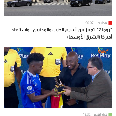
محليات
00:07
"روما 2": تمييز بين أسرى الحزب والمدنيين.. واستبعاد
أميركا (الشرق الأوسط)
كرة القدم
19:32