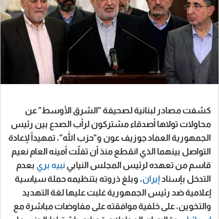
كشفت مصادر لبنانية لصحيفة "الشرق الأوسط" عن
محاولات تولاها أصدقاء مشتركون لرأب الصدع بين رئيس
الجمهورية العماد جوزيف عون و"حزب الله"، تمهيداً لإعادة
التواصل بينهما الذي انقطع منذ أن تفلّت أمينه العام نعيم
قاسم من تعهده لرئيس المجلس النيابي
نبيه بري
بعدم
التدخل بإسناد
إيران
، وبلغ ذروته بتنظيمه حملة سياسية
إعلامية ضد رئيس الجمهورية غلبت عليها لغة التهديد
والتخوين، على خلفية موافقته على مفاوضات مباشرة مع