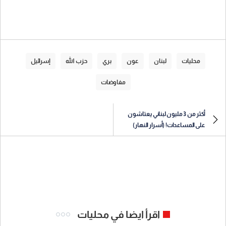
محليات
لبنان
عون
بري
حزب الله
إسرائيل
مفاوضات
أكثر من 3 مليون لبناني يعتاشون
على المساعدات! (أسرار النهار)
اقرأ ايضا في محليات