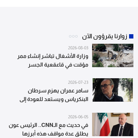
زوارنا يقرؤون الآن
2026-08-03
وزارة الأشغال تباشر إنشاء ممر
مؤقت في قاعقعية الجسر
2026-07-23
سامر عمران يهزم سرطان
البنكرياس ويستعد للعودة إلى
المسرح
2026-06-05
في حديث مع الـCNN.. الرئيس عون
يطلق عدة مواقف هذه أبرزها