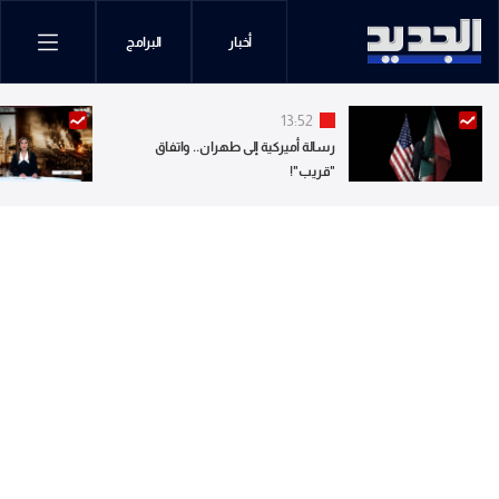
أخبار
البرامج
13:52
رسالة أميركية إلى طهران.. واتفاق
"قريب"!