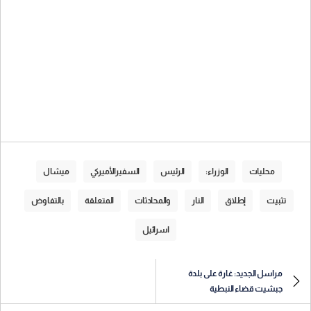
محليات
الوزراء:
الرئيس
السفيرالأميركي
ميشال
تثبيت
إطلاق
النار
والمحادثات
المتعلقة
بالتفاوض
اسرائيل
مراسل الجديد: غارة على بلدة
جبشيت قضاء النبطية