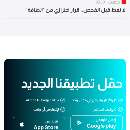
محليات
03:50
لا نفط قبل الفحص.. قرار احترازي من "الطاقة"
حمّل تطبيقنا الجديد
كل الأخبار والبرامج في مكان واحد
شاهد برامجك المفضلة
تابع البث المباشر
الإلغاء في أي وقت
إحصل عليه من
تنزيل من
Google play
App Store