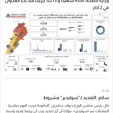
وزارة الصحة: 4335 شهيدا و 12273 جريحا منذ بدء العدوان
في 2 آذار
15:36
سلام: التمديد لـ"سوليدير" مشروط
قال رئيس مجلس الوزراء نواف سلام إن "الحكومة قررت اليوم مباشرة
المباحثات مع «سوليدير»، مؤكدًا أن أي تمديد يجب أن يرتبط بإحياء وسط