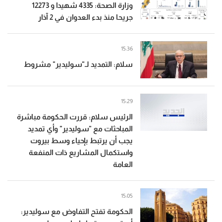
وزارة الصحة: 4335 شهيدا و 12273
جريحا منذ بدء العدوان في 2 آذار
15:36
سلام: التمديد لـ"سوليدير" مشروط
15:29
الرئيس سلام: قررت الحكومة مباشرة
المباحثات مع "سوليدير" وأي تمديد
يجب أن يرتبط بإحياء وسط بيروت
واستكمال المشاريع ذات المنفعة
العامة
15:05
الحكومة تفتح التفاوض مع سوليدير: