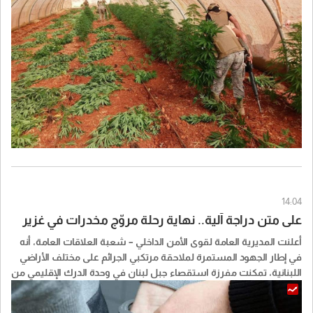
14:04
على متن دراجة آلية.. نهاية رحلة مروّج مخدرات في غزير
أعلنت المديرية العامة لقوى الأمن الداخلي – شعبة العلاقات العامة، أنه
في إطار الجهود المستمرة لملاحقة مرتكبي الجرائم على مختلف الأراضي
اللبنانية، تمكنت مفرزة استقصاء جبل لبنان في وحدة الدرك الإقليمي من
توقيف شخص يُشتبه بقيامه بترويج المخدرات على متن دراجة آلية في
محلة أوتوستراد غزير.