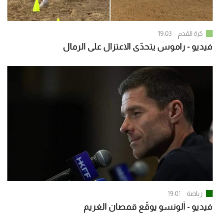
كرة القدم
19:03
فيديو - راموس يتحدّى الاعتزال على الرمال
رياضة
19:01
فيديو - ألونسو يوقّع قمصان الغريم