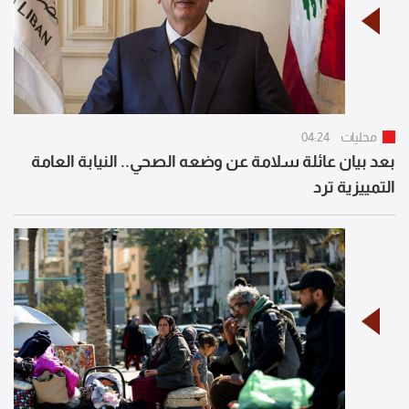
محليات
04:24
بعد بيان عائلة سلامة عن وضعه الصحي.. النيابة العامة
التمييزية ترد