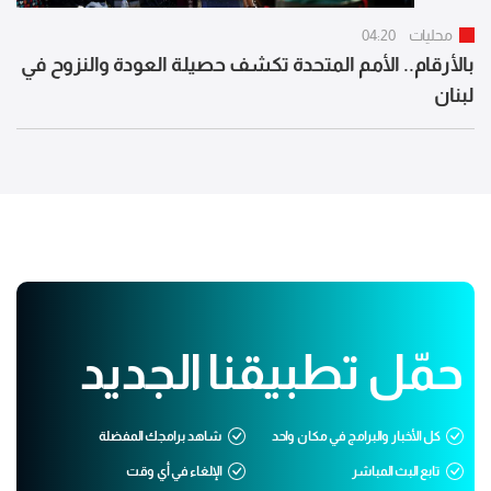
محليات
04:20
بالأرقام.. الأمم المتحدة تكشف حصيلة العودة والنزوح في
لبنان
حمّل تطبيقنا الجديد
كل الأخبار والبرامج في مكان واحد
شاهد برامجك المفضلة
تابع البث المباشر
الإلغاء في أي وقت