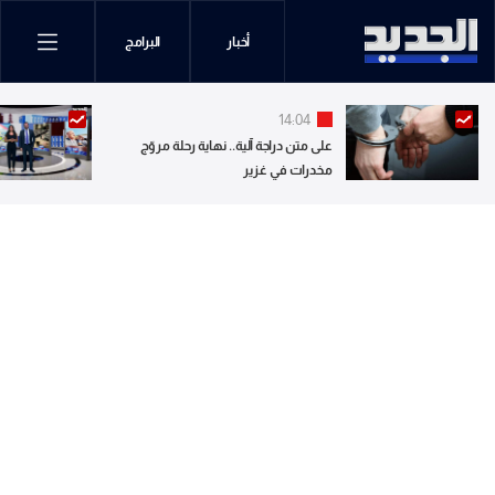
أخبار
البرامج
14:04
على متن دراجة آلية.. نهاية رحلة مروّج
مخدرات في غزير