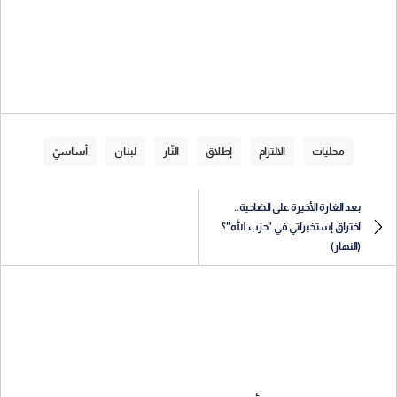
محليات
الالتزام
إطلاق
النّار
لبنان
أساسيّ
بعد الغارة الأخيرة على الضاحية..
اختراق إستخبراتي في "حزب الله"؟
(النهار)