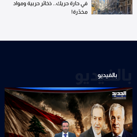
في حارة حريك.. ذخائر حربية ومواد
مخدّرة!
بالفيديو
بالفيديو