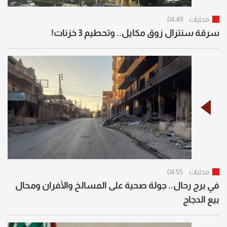
محليات
04:49
سرقة سنترال زوق مكايل.. وتحطيم 3 خزنات!
محليات
04:55
في برج رحال.. جولة صحية على المسالخ والأفران ومحال
بيع الدجاج