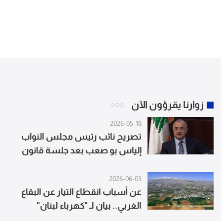
زوارنا يقرؤون الآن
2026-05-18
تصريح نائب رئيس مجلس النواب
إلياس بو صعب بعد جلسة قانون
العفو العام
2026-06-03
عن أسباب انقطاع التيار عن البقاع
الغربي.. بيان لـ "كهرباء لبنان"