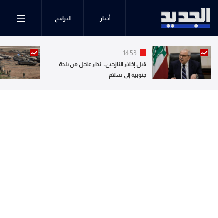
أخبار
البرامج
14:53
قبل إخلاء النازحين.. نداء عاجل من بلدة
جنوبية إلى سلام