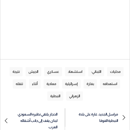
محليات
اللبناني:
استشهاد
عسكري
الجيش
نتيجة
استهدافه
بغارة
إسرائيلية
معادية
أثناء
تنقله
الزهراني
النبطية
مراسل الجديد: غارة على بلدة
الحجار يلتقي نظيره السعودي:
النبطية الفوقا
لبنان يقف إلى جانب أشقائه
العرب