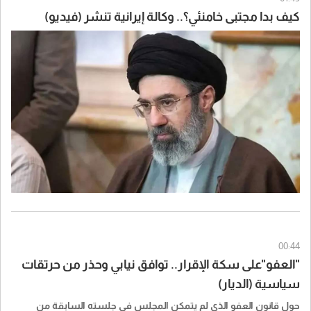
كيف بدا مجتبى خامنئي؟.. وكالة إيرانية تنشر (فيديو)
00:44
"العفو"على سكة الإقرار.. توافق نيابي وحذر من حرتقات
سياسية (الديار)
حول قانون العفو الذي لم يتمكن المجلس في جلسته السابقة من