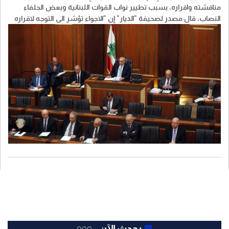
مناقشته واقراره، بسبب تطيير نواب القوات اللبنانية وبعض الحلفاء
النصاب، قال مصدر لصحيفة "الديار" إن "الاجواء تؤشر الى التوجه لاقراره
باكثرية كبيرة، في ضوء ما جرى مؤخرا".
يحدث الآن