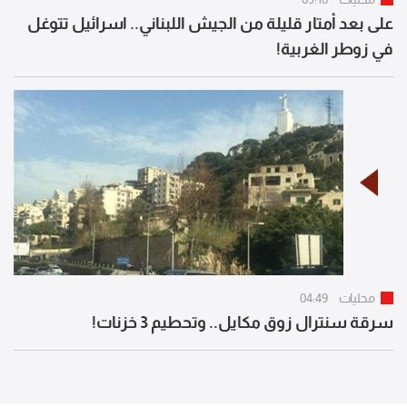
على بعد أمتار قليلة من الجيش اللبناني.. اسرائيل تتوغل
في زوطر الغربية!
محليات
04:49
سرقة سنترال زوق مكايل.. وتحطيم 3 خزنات!