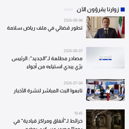
زوارنا يقرؤون الآن
2026-08-06
تطور قضائي في ملف رياض سلامة
2026-08-07
مصادر مطلعة لـ"الجديد": الرئيس
برّي يبدي استياءه من أجواء
المفاوضات الأخيرة وقرار استبعاد
"اليونيفيل" نهائياً
2026-07-04
تابعوا البث المباشر لنشرة الأخبار
10:45
خرائط لـ"أنفاق ومراكز قيادية" في