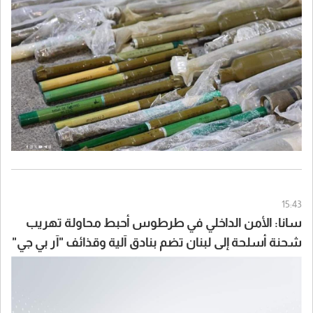
15:43
سانا: الأمن الداخلي في طرطوس أحبط محاولة تهريب
شحنة أسلحة إلى لبنان تضم بنادق آلية وقذائف "آر بي جي"
وكميات من الذخائر