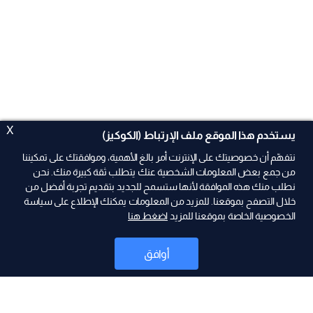
X
يستخدم هذا الموقع ملف الإرتباط (الكوكيز)
نتفهّم أن خصوصيتك على الإنترنت أمر بالغ الأهمية، وموافقتك على تمكيننا
من جمع بعض المعلومات الشخصية عنك يتطلب ثقة كبيرة منك. نحن
نطلب منك هذه الموافقة لأنها ستسمح للجديد بتقديم تجربة أفضل من
ad
خلال التصفح بموقعنا. للمزيد من المعلومات يمكنك الإطلاع على سياسة
الخصوصية الخاصة بموقعنا للمزيد
اضغط هنا
أوافق