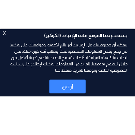
X
يستخدم هذا الموقع ملف الإرتباط (الكوكيز)
نتفهّم أن خصوصيتك على الإنترنت أمر بالغ الأهمية، وموافقتك على تمكيننا
من جمع بعض المعلومات الشخصية عنك يتطلب ثقة كبيرة منك. نحن
نطلب منك هذه الموافقة لأنها ستسمح للجديد بتقديم تجربة أفضل من
ad
خلال التصفح بموقعنا. للمزيد من المعلومات يمكنك الإطلاع على سياسة
الخصوصية الخاصة بموقعنا للمزيد
اضغط هنا
أوافق