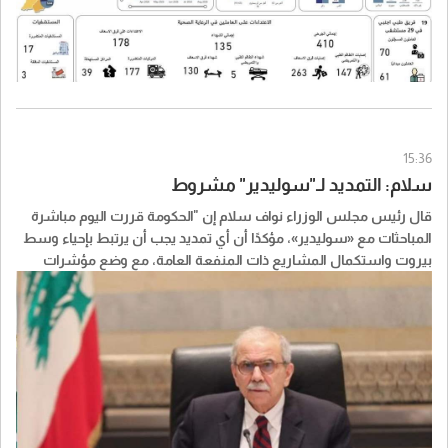
15:36
سلام: التمديد لـ"سوليدير" مشروط
قال رئيس مجلس الوزراء نواف سلام إن "الحكومة قررت اليوم مباشرة
المباحثات مع «سوليدير»، مؤكدًا أن أي تمديد يجب أن يرتبط بإحياء وسط
بيروت واستكمال المشاريع ذات المنفعة العامة، مع وضع مؤشرات
واضحة للأداء وجداول زمنية وآليات محددة للتنفيذ".