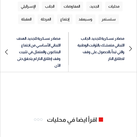
محليات
الجديد:
المفاوضات
الجانب
الإسرائيلي
ستستمر
وسيعقد
إجتماع
المرحلة
المقبلة
مصادر عسكرية للجديد: الجانب
مصادر عسكرية للجديد: الهدف
اللبناني متمسّك بالثوابت الوطنية
اللبناني الأساسي من اجتماع
والتي تبدأ بالحصول على وقف
البنتاغون والمتمثل في تثبيت
لاطلاق النار
وقف إطلاق النار لم يتحقق حتى
الآن
اقرأ ايضا في محليات