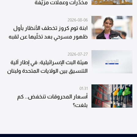
مخدّرات وعملات مزيّفة
2026-08-06
ابنة توم كروز تخطف الأنظار بأول
ظهور مسرحي بعد تخلّيها عن لقبه
2026-07-27
هيئة البث الإسرائيلية: في إطار آلية
التنسيق بين الولايات المتحدة ولبنان
وإسرائيل عثر الجيش اللبناني على
مخبأ أسلحة تابع لحزب الله في
01:31
المناطق التجريبية جنوب لبنان
أسعار المحروقات تنخفض.. كم
بلغت؟