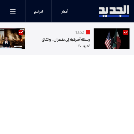
أخبار
البرامج
13:52
رسالة أميركية إلى طهران.. واتفاق
"قريب"!