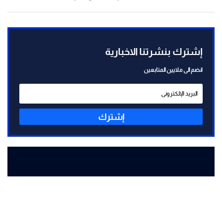
إشترك بنشرتنا الاخبارية
انضم الى ملايين المتابعين
إشترك