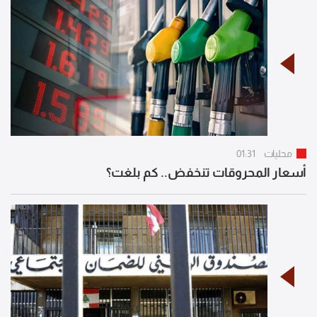
محليات
01:31
أسعار المحروقات تنخفض.. كم بلغت؟