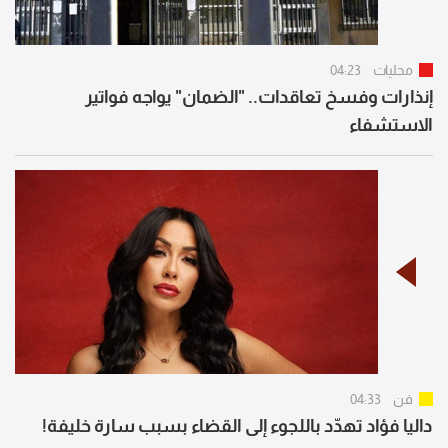
محليات
04:23
إنذارات وفسخ تعاقدات.. "الضمان" يواجه فواتير
الاستشفاء
فن
04:33
داليا فؤاد تهدّد باللجوء إلى القضاء بسبب سارة خليفة!