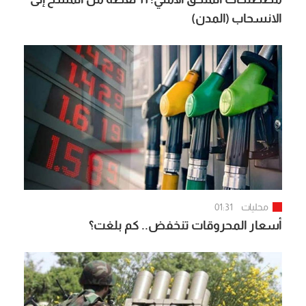
الانسحاب (المدن)
محليات
01:31
أسعار المحروقات تنخفض.. كم بلغت؟