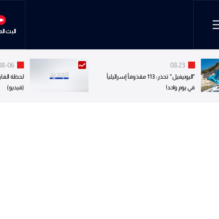
البث ال
08-06
08:23
"اليونيفيل" تحذر: 113 مقذوفاً إسرائيلياً
لحظة الغار
في يوم واحد!
(فيديو)