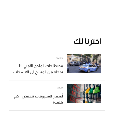
اخترنا لك
02:39
مصطلحات الملحق الأمني: 11
نقطة من المسح إلى الانسحاب
(المدن)
01:31
أسعار المحروقات تنخفض.. كم
بلغت؟