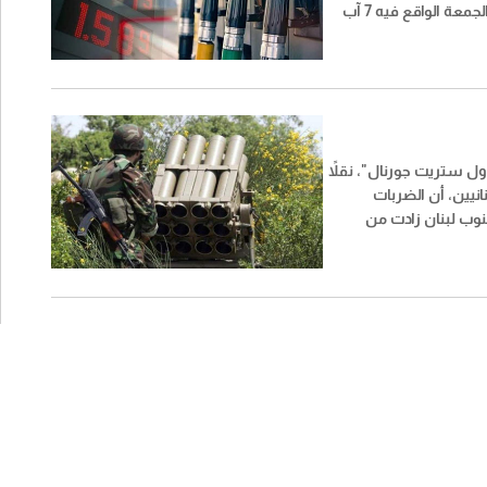
المحروقات ليوم الجمعة الواقع فيه 7 آب
ل ستريت جورنال​"، نقلاً
نيين، أن الضربات
نوب لبنان زادت من
لسابعة من المحادثات بين
يين وإسرائيليين في روما.