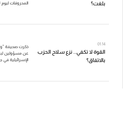
بلغت؟
2026، وجاءت على الشكل التالي:
01:14
ذكرت صحيفة "​وو
القوة لا تكفي.. نزع سلاح الحزب
عن مسؤولين ​لبنا
بالاتفاق؟
الإسرائيلية في ج
تعقيدات الجولة ا
دبلوماسيين لبنان