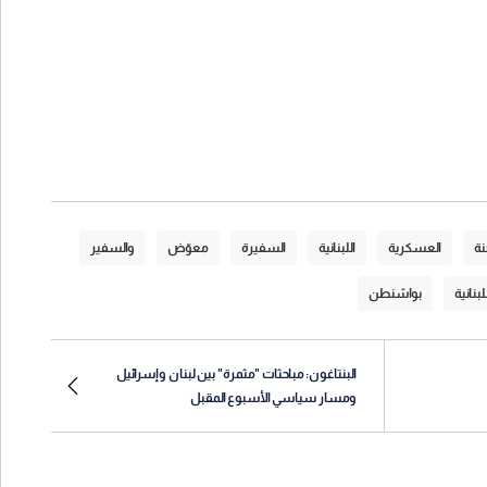
نة
العسكرية
اللبنانية
السفيرة
معوّض
والسفير
لبنانية
بواشنطن
البنتاغون: مباحثات "مثمرة" بين لبنان وإسرائيل
ومسار سياسي الأسبوع المقبل