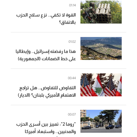
01:14
القوة لا تكفي.. نزع سلاح الحزب
بالاتفاق؟
01:02
هذا ما رفضته إسرائيل.. وإيطاليا
على خط الضمانات (الجمهورية)
00:44
التفاوض للتفاوض.. هل تراجع
الاهتمام الأميركي بلبنان؟ (الديار)
00:07
"روما 2": تمييز بين أسرى الحزب
والمدنيين.. واستبعاد أميركا