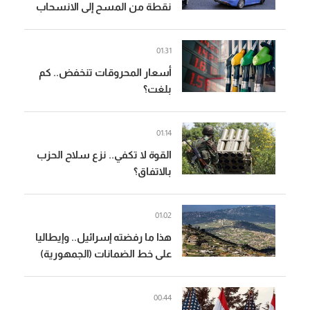
نقطة من المسح إلى الانسحاب
(المدن)
01:31
أسعار المحروقات تنخفض.. كم
بلغت؟
01:14
القوة لا تكفي.. نزع سلاح الحزب
بالاتفاق؟
01:02
هذا ما رفضته إسرائيل.. وإيطاليا
على خط الضمانات (الجمهورية)
00:44