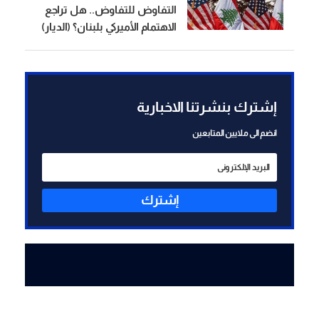
التفاوض للتفاوض.. هل تراجع
الاهتمام الأميركي بلبنان؟ (الديار)
إشترك بنشرتنا الاخبارية
انضم الى ملايين المتابعين
إشترك