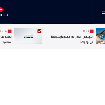
البث ال
08-06
08:23
"اليونيفيل" تحذر: 113 مقذوفاً إسرائيلياً
لحظة الغار
في يوم واحد!
(فيديو)