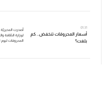
01:31
أصدرت المديريّة ال
أسعار المحروقات تنخفض.. كم
لوزارة الطّاقة وال
بلغت؟
2026، وجاءت على الشكل التالي: