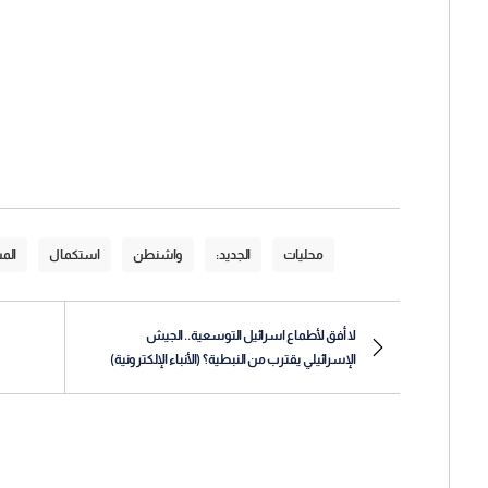
محليات
الجديد:
واشنطن
استكمال
الم
لا أفق لأطماع اسرائيل التوسعية.. الجيش
الإسرائيلي يقترب من النبطية؟ (الأنباء الإلكترونية)