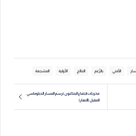
سار
الأمني
بالرَّغم
النتائجِ
الأولية
المشجعة
مخرجات اجتماع البنتاغون ترسم المسار الدبلوماسي
المقبل (النهار)