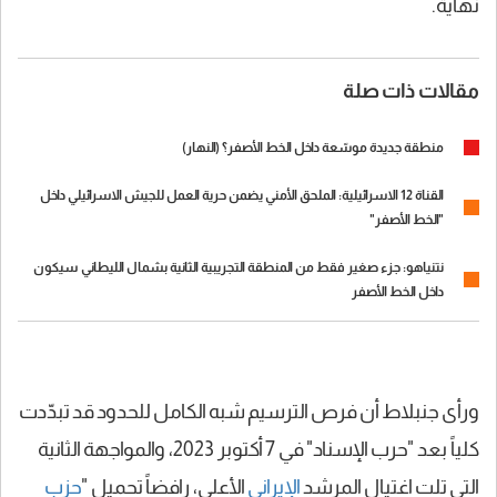
نهاية.
مقالات ذات صلة
منطقة جديدة موسّعة داخل الخط الأصفر؟ (النهار)
القناة 12 الاسرائيلية: الملحق الأمني يضمن حرية العمل للجيش الاسرائيلي داخل
"الخط الأصفر"
نتنياهو: جزء صغير فقط من المنطقة التجريبية الثانية بشمال الليطاني سيكون
داخل الخط الأصفر
ورأى جنبلاط أن فرص الترسيم شبه الكامل للحدود قد تبدّدت
كلياً بعد "حرب الإسناد" في 7 أكتوبر 2023، والمواجهة الثانية
التي تلت اغتيال المرشد
الإيراني
الأعلى، رافضاً تحميل "
حزب