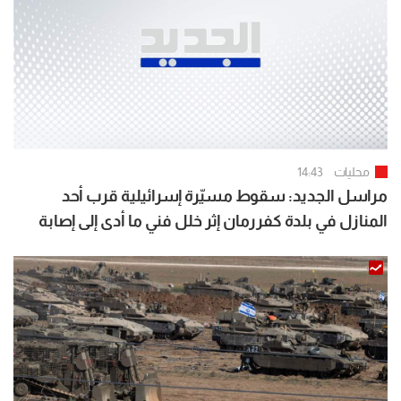
محليات
14:43
مراسل الجديد: سقوط مسيّرة إسرائيلية قرب أحد
المنازل في بلدة كفررمان إثر خلل فني ما أدى إلى إصابة
شخصين بجروح طفيفة