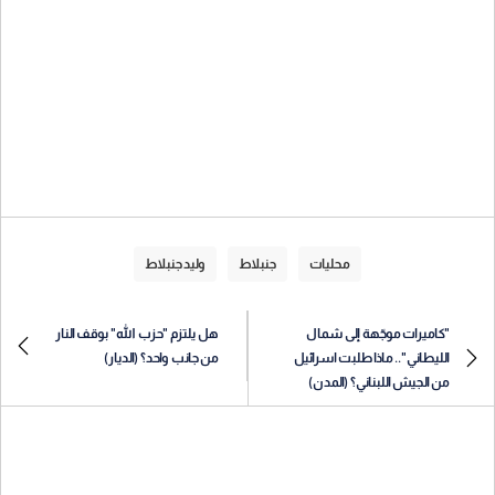
محليات
جنبلاط
وليد جنبلاط
"كاميرات موجّهة إلى شمال
هل يلتزم "حزب الله" بوقف النار
الليطاني".. ماذا طلبت اسرائيل
من جانب واحد؟ (الديار)
من الجيش اللبناني؟ (المدن)