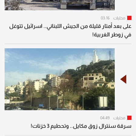
محليات
03:16
على بعد أمتار قليلة من الجيش اللبناني.. اسرائيل تتوغل
في زوطر الغربية!
محليات
04:49
سرقة سنترال زوق مكايل.. وتحطيم 3 خزنات!