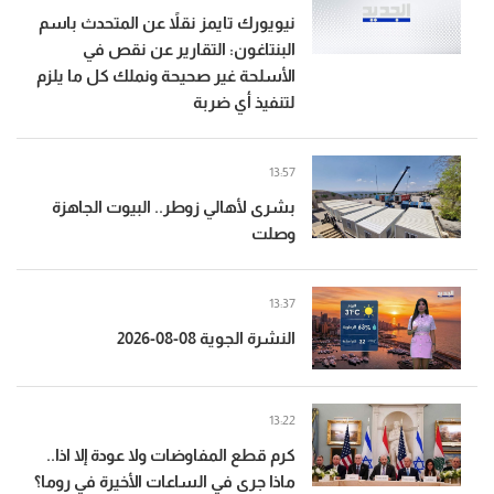
نيويورك تايمز نقلاً عن المتحدث باسم
البنتاغون: التقارير عن نقص في
الأسلحة غير صحيحة ونملك كل ما يلزم
لتنفيذ أي ضربة
13:57
بشرى لأهالي زوطر.. البيوت الجاهزة
وصلت
13:37
النشرة الجوية 08-08-2026
13:22
كرم قطع المفاوضات ولا عودة إلا اذا..
ماذا جرى في الساعات الأخيرة في روما؟