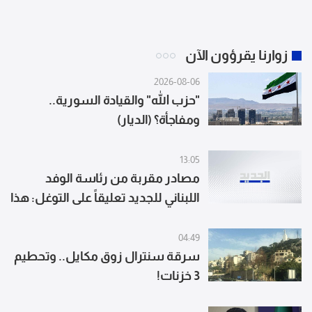
زوارنا يقرؤون الآن
2026-08-06
"حزب الله" والقيادة السورية..
ومفاجأة؟ (الديار)
13:05
مصادر مقربة من رئاسة الوفد
اللبناني للجديد تعليقاً على التوغل: هذا
هو الجيش الإسرائيلي "من شو
مستغربين" أعطونا البدائل التي
04:49
تحمي لبنان من جولة ثالثة تكمن لها
سرقة سنترال زوق مكايل.. وتحطيم
3 خزنات!
إسرائيل وقد أعدّت عدّتها