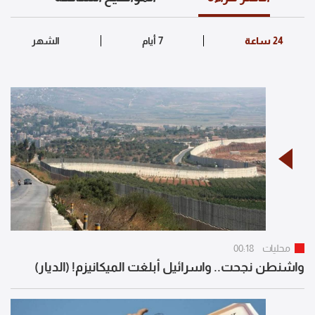
محليات
00:18
واشنطن نجحت.. واسرائيل أبلغت الميكانيزم! (الديار)