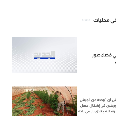
 في محليات
لي قضاء صور
يش ان "وحدة من الجيش
ورطين في إشكال حصل
بتاريخ 3 /8 /2026 وتخلله إطلاق نار في بلدة