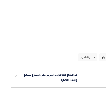
ديار
صحيفة الديار
في اجتماع البنتاغون.. اسرائيل: من سينزع السلاح
وكيف؟ (النهار)