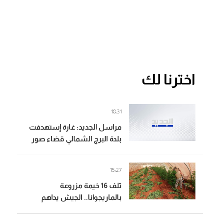
اخترنا لك
18:31
مراسل الجديد: غارة إستهدفت
بلدة البرج الشمالي قضاء صور
والطيران المسير شن 4 غارات
على المكان نفسه
15:27
تلف 16 خيمة مزروعة
بالماريجوانا.. الجيش يداهم
مطلوبين في بعلبك (صور)