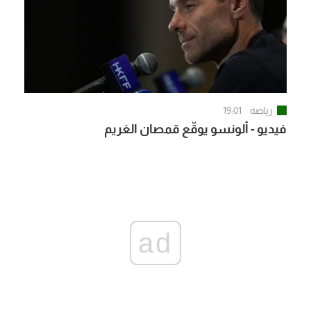
رياضة
19:01
فيديو - ألونسو يوقّع قمصان الغريم
ad