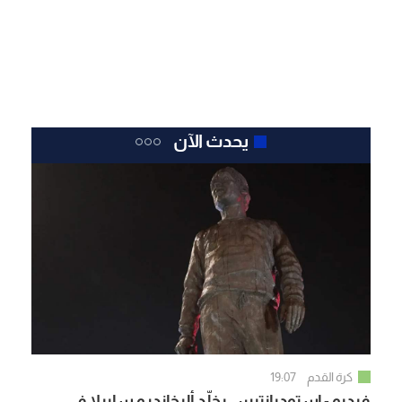
يحدث الآن
كرة القدم
19:07
فيديو - إستوديانتيس يخلّد أليخاندرو سابيلا في