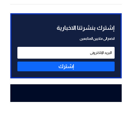
إضافية للرد على "حزب الله"
ستُعرض على المستوى
السياسي للموافقة عليها
إشترك بنشرتنا الاخبارية
انضم الى ملايين المتابعين
إشترك