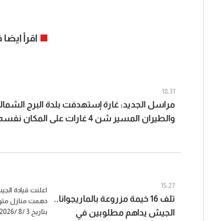
اقرأ ايضا
18:31
مراسل الجديد: غارة إستهدفت بلدة البرج الشما
والطيران المسير شن 4 غارات على المكان نفسه
15:27
اعلنت قيادة الج
تلف 16 خيمة مزروعة بالماريجوانا..
دهمت منازل مت
الجيش يداهم مطلوبين في