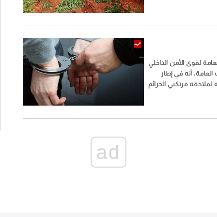
وضبطت أسلحة وذخائر
حربية وأعتدة عسكرية. كما أتلفت 16 خيمة
نا".
عامة لقوى الأمن الداخلي
العامة، أنه في إطار
لملاحقة مرتكبي الجرائم
ي اللبنانية، تمكنت مفرزة
ان في وحدة الدرك
قيف شخص يُشتبه بقيامه
على متن دراجة آلية في
زير.
ad