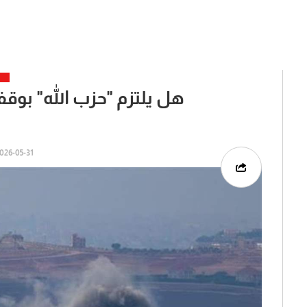
هل يلتزم "حزب الله" بوقف 
26-05-31 | 00:32