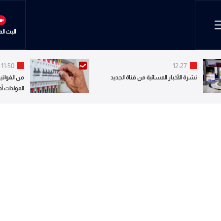
البث ال
11:50
12:27
نشرة الأخبار المسائية من قناة الجديد
من الفواتير
المولدات أ