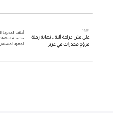
بوداي – بعلبك، 
بعلبك (صور)
مزروعة بالماريجوا
14:04
أعلنت المديرية ال
على متن دراجة آلية.. نهاية رحلة
– شعبة العلاقات 
مروّج مخدرات في غزير
الجهود المستمرة 
على مختلف الأراض
استقصاء جبل لبن
الإقليمي من تو
بترويج المخدرات 
محلة أوتوستراد غ