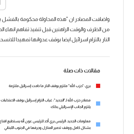
d
واضافت المصادر ان "هذه المحاولة محكومة بالفشل 
من الظرف والوقت الراهنين قبل تنفيذ تفاهم انهاء ا
النار بالتزام اسرائيل ايضا بوقف عدوانها تمهيدا للانسح
مقالات ذات صلة
بري: "حزب الله" ملتزم بوقف النار ما دامت إسرائيل ملتزمة
مصادر حزب الله لـ"الجديد": غياب التزام إسرائيل بوقف الاعتداءات 
يلتزم الجانب الإسرائيلي بذلك
معلومات الجديد: الرئيس بري أكد للرئيس عون أنّه يستطيع اقناع حز
بشكل كامل ووقف تدمير المنازل وجرفها في الجنوب اللبناني