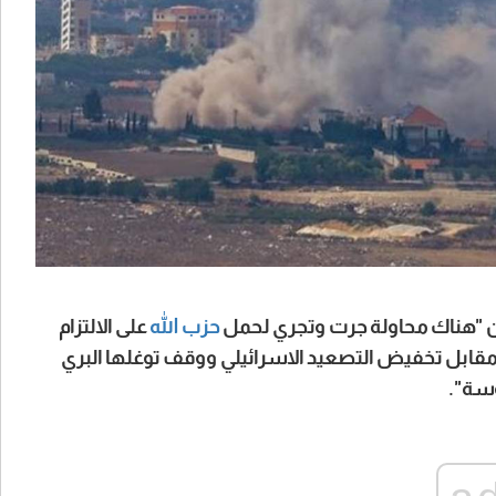
ان "هناك محاولة جرت وتجري لحمل
حزب الله
على الالتزام
واحد بوقف النار كما كان الوضع قبل 2 اذار مقابل تخفيض التصعيد الاسرائيلي ووقف توغلها البري
وسة".