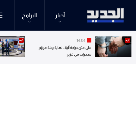
أخبار
البرامج
14:04
على متن دراجة آلية.. نهاية رحلة مروّج
مخدرات في غزير