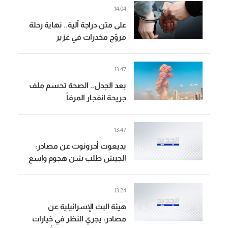
14:04
على متن دراجة آلية.. نهاية رحلة
مروّج مخدرات في غزير
13:47
بعد الجدل.. الصحة تحسم ملف
جريحة انفجار المرفأ
13:47
يديعوت أحرونوت عن مصادر:
الجيش طلب شن هجوم واسع
في جنوب لبنان كرد على "حزب
الله" والقيادة السياسية أوقفت
13:24
الهجوم
هيئة البث الإسرائيلية عن
مصادر: يجري النظر في خيارات