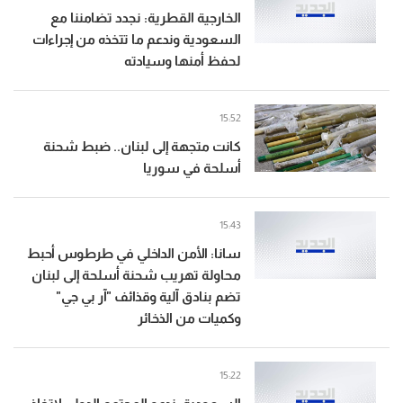
الخارجية القطرية: نجدد تضامننا مع
السعودية وندعم ما تتخذه من إجراءات
لحفظ أمنها وسيادته
15:52
كانت متجهة إلى لبنان.. ضبط شحنة
أسلحة في سوريا
15:43
سانا: الأمن الداخلي في طرطوس أحبط
محاولة تهريب شحنة أسلحة إلى لبنان
تضم بنادق آلية وقذائف "آر بي جي"
وكميات من الذخائر
15:22