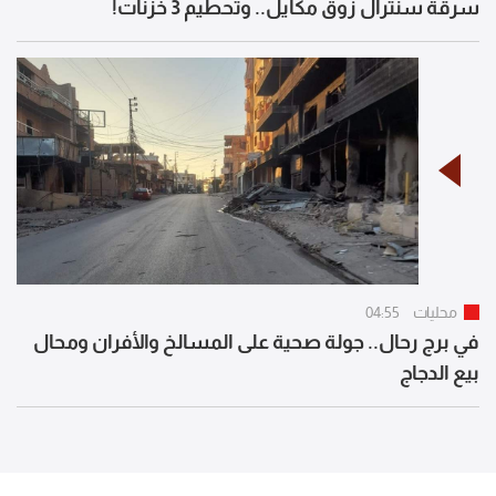
سرقة سنترال زوق مكايل.. وتحطيم 3 خزنات!
محليات
04:55
في برج رحال.. جولة صحية على المسالخ والأفران ومحال
بيع الدجاج