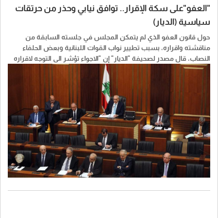
"العفو"على سكة الإقرار.. توافق نيابي وحذر من حرتقات
سياسية (الديار)
حول قانون العفو الذي لم يتمكن المجلس في جلسته السابقة من
مناقشته واقراره، بسبب تطيير نواب القوات اللبنانية وبعض الحلفاء
النصاب، قال مصدر لصحيفة "الديار" إن "الاجواء تؤشر الى التوجه لاقراره
باكثرية كبيرة، في ضوء ما جرى مؤخرا".