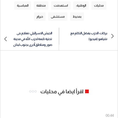
محليات
الوطنية:
استهدفت
منطقة
العباسية
بمحيط
مستشفى
حيرام
بركات: الحزب يفضل التكلم مع
الجيش الاسرائيلي: نهاجم بنى
نتنياهو (فيديو)
تحتية تابعة لحزب الله في مدينة
صور ومناطق أخرى بجنوب لبنان
اقرأ ايضا في محليات
00:44