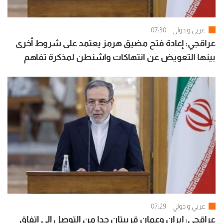
عربي و دولي
07:30
عراقجي: إعادة فتح مضيق هرمز يعتمد على شروط أخرى
بينها التعويض عن انتهاكات واشنطن لمذكرة تفاهم
إسلام آباد
عربي و دولي
07:29
عراقجي: إيران وعمان قريبتان جدا من التوصل إلى اتفاق