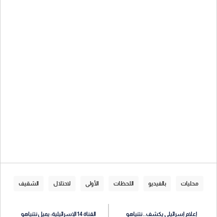
محليات
بالفيديو
اللحظات
الأولى
لاحتلال
الشقيف
إعلام إسرائيلي يكشف.. نتنياهو
القناة 14 الإسرائيلية: يميل نتنياهو