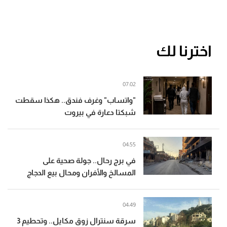
اخترنا لك
07:02
"واتساب" وغرف فندق.. هكذا سقطت
شبكتا دعارة في بيروت
04:55
في برج رحال.. جولة صحية على
المسالخ والأفران ومحال بيع الدجاج
04:49
سرقة سنترال زوق مكايل.. وتحطيم 3