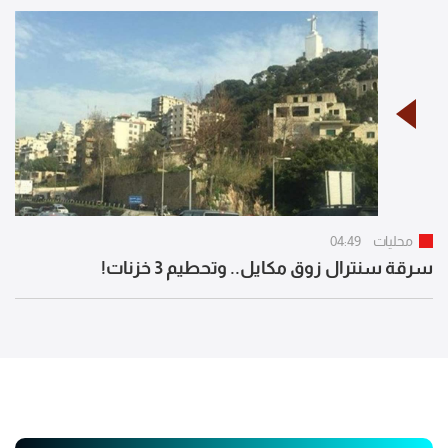
محليات
04:49
سرقة سنترال زوق مكايل.. وتحطيم 3 خزنات!