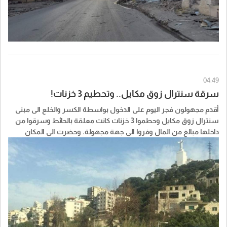
04:49
سرقة سنترال زوق مكايل.. وتحطيم 3 خزنات!
أقدم مجهولون فجر اليوم على الدخول بواسطة الكسر والخلع الى مبنى
سنترال زوق مكايل وحطموا 3 خزنات كانت معلقة بالحائط وسرقوا من
داخلها مبالغ من المال وفروا الى جهة مجهولة. وحضرت الى المكان
عناصر من القوى الأمنية والادلة الجنائية التي عملت على رفع البصمات
وبوشرت التحقيقات لكشف السارقين.