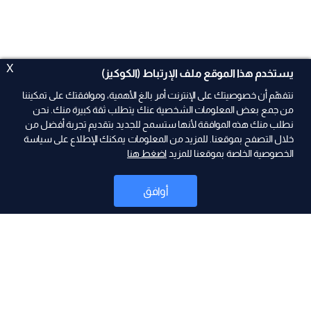
X
يستخدم هذا الموقع ملف الإرتباط (الكوكيز)
نتفهّم أن خصوصيتك على الإنترنت أمر بالغ الأهمية، وموافقتك على تمكيننا
من جمع بعض المعلومات الشخصية عنك يتطلب ثقة كبيرة منك. نحن
نطلب منك هذه الموافقة لأنها ستسمح للجديد بتقديم تجربة أفضل من
خلال التصفح بموقعنا. للمزيد من المعلومات يمكنك الإطلاع على سياسة
الخصوصية الخاصة بموقعنا للمزيد
اضغط هنا
ad
أوافق