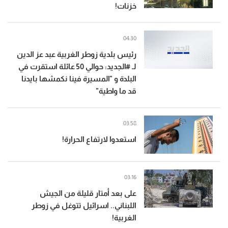
خزنات!
04:30
رئيس بلدية زوطر الغربية عبد عز الدين
لـ #الجديد: حوالي 50 عائلة استقرت في
البلدة و "المسيرة فينا نكمشها بايدنا
قد ما واطية"
03:58
استعدوا لارتفاع الحرارة!
03:16
على بعد أمتار قليلة من الجيش
اللبناني.. اسرائيل تتوغل في زوطر
الغربية!