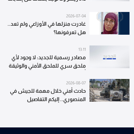
أو أضرار حتى اللحظة
2026-07-04
غادرت منزلها في الأوزاعي ولم تعد..
هل تعرفونها؟
13:11
مصادر رسمية للجديد: لا وجود لأي
ملحق سري للملحق الأمني والوثيقة
أُعدّت من الوفد العسكري بالتنسيق
مع قيادة الجيش وباتت معروفة
2026-08-07
حادث أمني خلال مهمة للجيش في
المنصوري.. إليكم التفاصيل