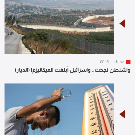
محليات
00:18
واشنطن نجحت.. واسرائيل أبلغت الميكانيزم! (الديار)