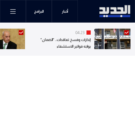
أخبار
البرامج
04:23
إنذارات وفسخ تعاقدات.. "الضمان"
يواجه فواتير الاستشفاء