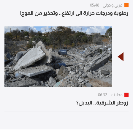
عربي و دولي
05:48
رطوبة ودرجات حرارة الى ارتفاع.. وتحذير من الموج!
محليات
06:32
زوطر الشرقية.. البديل؟