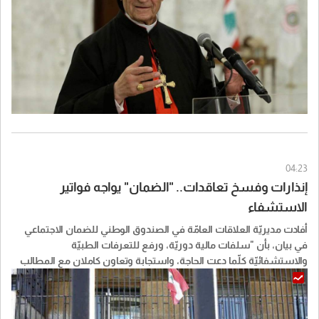
04:23
إنذارات وفسخ تعاقدات.. "الضمان" يواجه فواتير
الاستشفاء
أفادت مديريّة العلاقات العامّة في الصندوق الوطني للضمان الاجتماعي
في بيان، بأن "سلفات مالية دوريّة، ورفع للتعرفات الطبيّة
والاستشفائيّة كلّما دعت الحاجة، واستجابة وتعاون كاملان مع المطالب
المحقّة، هذه هي المقاربة الإيجابية التي حرصت إدارة الصندوق على
اعتمادها في علاقتها مع القطاع الاستشفائي في لبنان، حرصاً منها على
ضمان استمرارية تقديم الرعاية الصحية اللائقة للمرضى المضمونين".