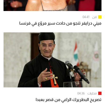
فن
04:41
ميني درايفر تنجو من حادث سير مروّع في فرنسا
محليات
04:36
تصريح البطريرك الراعي من قصر بعبدا