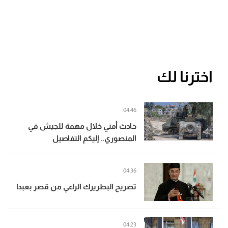
اخترنا لك
04:46
حادث أمني خلال مهمة للجيش في
المنصوري.. إليكم التفاصيل
04:36
تصريح البطريرك الراعي من قصر بعبدا
04:23