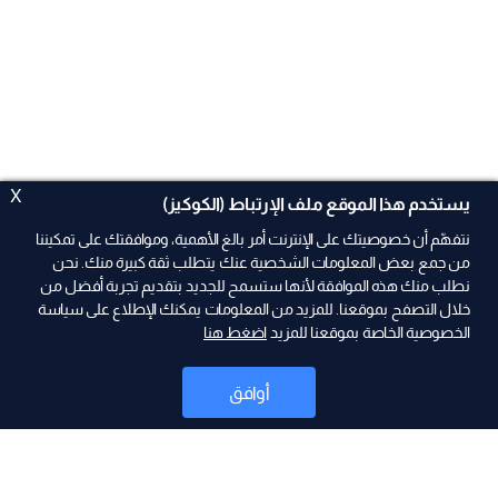
X
يستخدم هذا الموقع ملف الإرتباط (الكوكيز)
نتفهّم أن خصوصيتك على الإنترنت أمر بالغ الأهمية، وموافقتك على تمكيننا
من جمع بعض المعلومات الشخصية عنك يتطلب ثقة كبيرة منك. نحن
نطلب منك هذه الموافقة لأنها ستسمح للجديد بتقديم تجربة أفضل من
ad
خلال التصفح بموقعنا. للمزيد من المعلومات يمكنك الإطلاع على سياسة
الخصوصية الخاصة بموقعنا للمزيد
اضغط هنا
أوافق