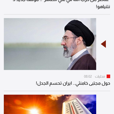
نتنياهو!
محليات
08:02
حول مجتبى خامنئي.. ايران تحسم الجدل!