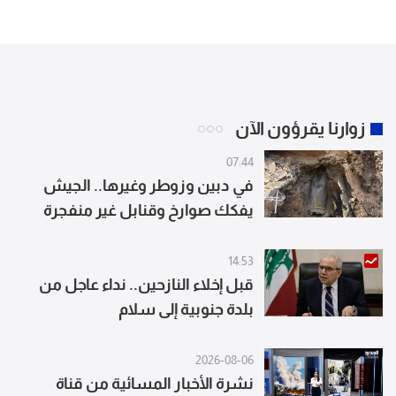
زوارنا يقرؤون الآن
07:44
في دبين وزوطر وغيرها.. الجيش
يفكك صوارخ وقنابل غير منفجرة
(صور)
14:53
قبل إخلاء النازحين.. نداء عاجل من
بلدة جنوبية إلى سلام
2026-08-06
نشرة الأخبار المسائية من قناة