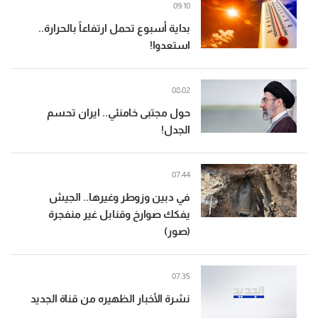
09:10
بداية أسبوع تحمل ارتفاعاً بالحرارة..
استعدوا!
08:02
حول مجتبى خامنئي.. ايران تحسم
الجدل!
07:44
في دبين وزوطر وغيرها.. الجيش
يفكك صوارخ وقنابل غير منفجرة
(صور)
07:35
نشرة الأخبار الظهيره من قناة الجديد