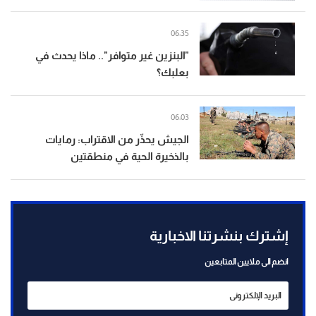
06:35
"البنزين غير متوافر".. ماذا يحدث في
بعلبك؟
06:03
الجيش يحذّر من الاقتراب: رمايات
بالذخيرة الحية في منطقتين
إشترك بنشرتنا الاخبارية
انضم الى ملايين المتابعين