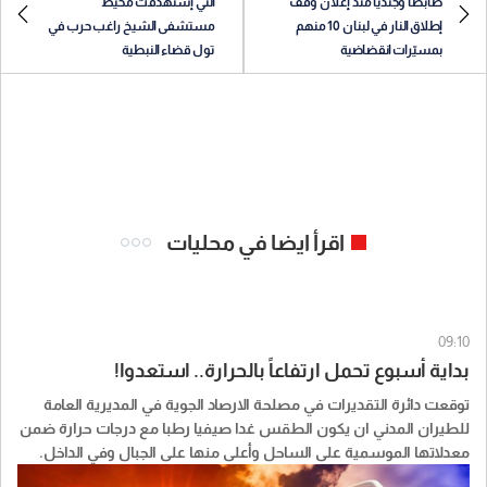
ضابطاً وجنديّاً منذ إعلان وقف
التي إستهدفت محيط
إطلاق النار في لبنان 10 منهم
مستشفى الشيخ راغب حرب في
بمسيّرات انقضاضية
تول قضاء النبطية
اقرأ ايضا في محليات
09:10
بداية أسبوع تحمل ارتفاعاً بالحرارة.. استعدوا!
توقعت دائرة التقديرات في مصلحة الارصاد الجوية في المديرية العامة
للطيران المدني ان يكون الطقس غدا صيفيا رطبا مع درجات حرارة ضمن
معدلاتها الموسمية على الساحل وأعلى منها على الجبال وفي الداخل.
كما من المتوقع أن ترتفع درجات الحرارة يوم الثلاثاء فيتحول الطقس الى