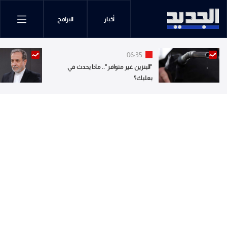
أخبار
البرامج
06:35
"البنزين غير متوافر".. ماذا يحدث في
بعلبك؟