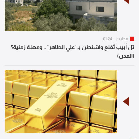
محليات
01:24
تل أبيب تُقنع واشنطن بـ "علي الطاهر".. ومهلة زمنية؟
(المدن)