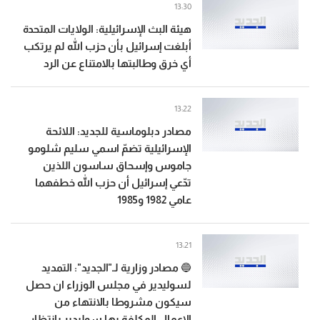
13:30
هيئة البث الإسرائيلية: الولايات المتحدة
أبلغت إسرائيل بأن حزب الله لم يرتكب
أي خرق وطالبتها بالامتناع عن الرد
13:22
مصادر دبلوماسية للجديد: اللائحة
الإسرائيلية تضمّ اسمي سليم شلومو
جاموس وإسحاق ساسون اللذين
تدّعي إسرائيل أن حزب الله خطفهما
عامي 1982 و1985
13:21
🔵 مصادر وزارية لـ"الجديد": التمديد
لسوليدير في مجلس الوزراء ان حصل
سيكون مشروطا بالانتهاء من
الاعمال المكلفة بها سوليدير بانتظار