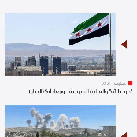
محليات
00:51
"حزب الله" والقيادة السورية.. ومفاجأة؟ (الديار)