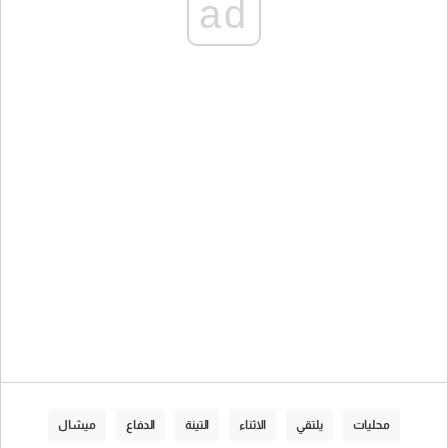
ad
محليات
يلتقي
الاثناء
التينة
الدفاع
ميشال