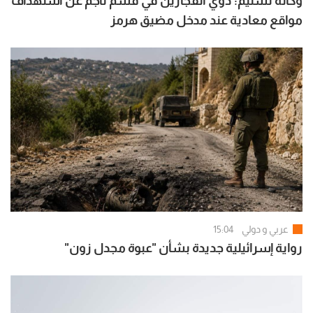
وكالة تسنيم: دويّ انفجارين في قشم ناجم عن استهداف
مواقع معادية عند مدخل مضيق هرمز
عربي و دولي
15:04
رواية إسرائيلية جديدة بشأن "عبوة مجدل زون"