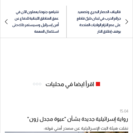
قاليباف: الحصار البحري وتصعيد
نتنياهو: جنودنا يعملون الآن في
جرائم الحرب في لبنان دليلٌ قاطع
عمق المناطق اللبنانية للدفاع عن
على عدم التزام الولايات المتحدة
أمن إسرائيل وسيستمر ذلك حتى
بوقف إطلاق النار
استكمال المهمة
اقرأ ايضا في محليات
15:04
رواية إسرائيلية جديدة بشأن "عبوة مجدل زون"
نقلت هيئة البث الإسرائيلية عن مصدر أمني قوله: