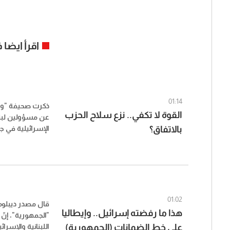
اقرأ ايضا
01:14
ذكرت صحيفة "​وو
القوة لا تكفي.. نزع سلاح الحزب
عن مسؤولين ​لبنا
بالاتفاق؟
الإسرائيلية في ج
تعقيدات الجولة ا
دبلوماسيين لبنان
01:02
قال مصدر ديبلو
هذا ما رفضته إسرائيل.. وإيطاليا
"الجمهورية"، إنّ 
على خط الضمانات (الجمهورية)
اللبنانية والإسرا