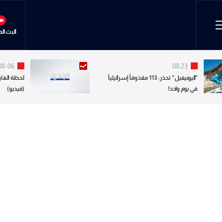
البث ال
08-06
08:23
"اليونيفيل" تحذر: 113 مقذوفاً إسرائيلياً
لحظة الغار
في يوم واحد!
(فيديو)