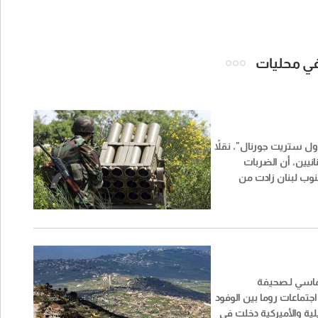
 في محليات
ل ستريت جورنال​"، نقلاً
نيين، أن الضربات
نوب لبنان زادت من
لسابعة من المحادثات بين
يين وإسرائيليين في روما.
ماسي لـصحيفة
اجتماعات روما بين الوفود
ئيلية والأميركية دخلت في