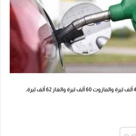
، سعر صفيحة البنزين 95 و98 أوكتان 41 ألف ليرة والمازوت 60 ألف ليرة والغاز 62 ألف ليرة،