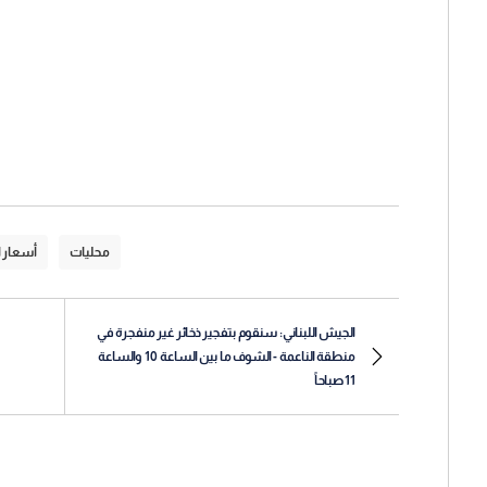
محليات
أسعار 
الجيش اللبناني: سنقوم بتفجير ذخائر غير منفجرة في
منطقة الناعمة - الشوف ما بين الساعة 10 والساعة
11 صباحاً