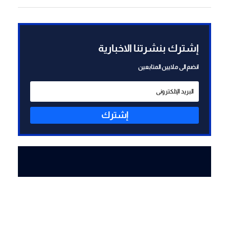
العبوة الناسفة في مجدل زون
زُرعت قبل وقف إطلاق النار
إشترك بنشرتنا الاخبارية
انضم الى ملايين المتابعين
إشترك