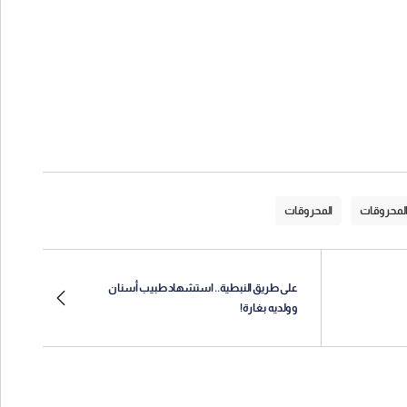
المحروقات
المحروقات
على طريق النبطية.. استشهاد طبيب أسنان
وولديه بغارة!