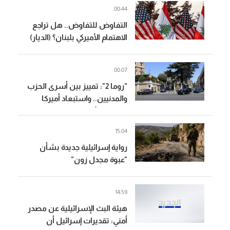
00:44
التفاوض للتفاوض.. هل تراجع
الاهتمام الأميركي بلبنان؟ (الديار)
00:07
"روما 2": تمييز بين أسرى الحزب
والمدنيين.. واستبعاد أميركا
(الشرق الأوسط)
15:04
رواية إسرائيلية جديدة بشأن
"عبوة مجدل زون"
14:59
هيئة البث الإسرائيلية عن مصدر
أمني: تقديرات إسرائيل أن