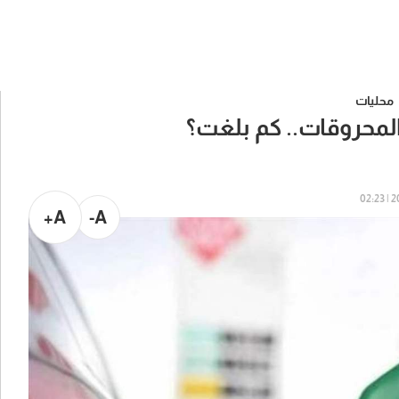
محليات
لمحروقات.. كم بلغت؟
20
A+
A-