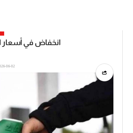
انخفاض في أسعار ا
26-06-02 | 02:23