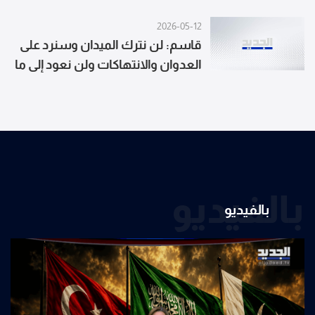
2026-05-12
قاسم: لن نترك الميدان وسنرد على
العدوان والانتهاكات ولن نعود إلى ما
قبل 2 آذار
بالفيديو
بالفيديو