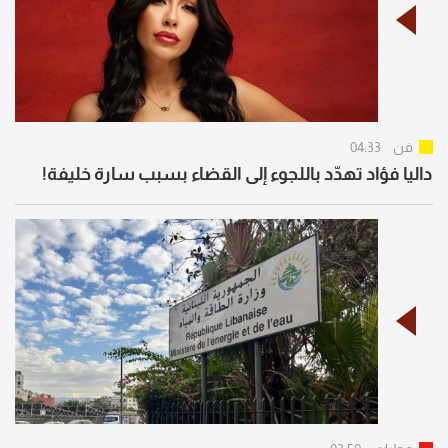
فن
04:33
داليا فؤاد تهدّد باللجوء إلى القضاء بسبب سارة خليفة!