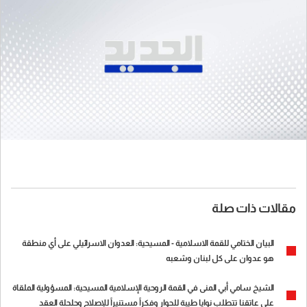
مقالات ذات صلة
البيان الختامي للقمة الاسلامية - المسيحية: العدوان الاسرائيلي على أي منطقة
هو عدوان على كل لبنان وشعبه
الشيخ سامي أبي المنى في القمة الروحية الإسلامية المسيحية: المسؤولية الملقاة
على عاتقنا تتطلب نوايا طيبة للحوار وفكراً مستنيراً للإصلاح وحلحلة العقد