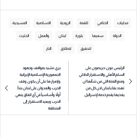
محليات
الختامي
للقمة
الروحية
الاسلامية
المسيحية:
الدولة
سعيها
بلورة
لبنان
والعمل
الحثيث
لتحقيق
لاطلاق
النار
الرئيس عون: حريصون على
بري: نشيد بمواقف وجهود
السلم الأهلي والاستقرار الداخلي
الجمهورية الإسلامية الإيرانية
ومنع الفتنة التي من شأنها ان
وإصرارها على أن يكون وقف
تهدد بقاء لبنان لان كل من
الحرب والعدوان على لبنان بنداً
يغذيها يقدم خدمة لإسرائيل
أولاً وأساسياً في أي اتفاق ينهي
الحرب ويعيد الاستقرار إلى
المنطقة