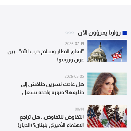
زوارنا يقرؤون الآن
2026-07-19
"اتفاق الاطار وسلاح حزب الله".. بين
عون وروبيو!
2026-08-05
هل عادت نسرين طافش إلى
طليقها؟ صورة واحدة تشعل
التكهنات
00:44
التفاوض للتفاوض.. هل تراجع
الاهتمام الأميركي بلبنان؟ (الديار)