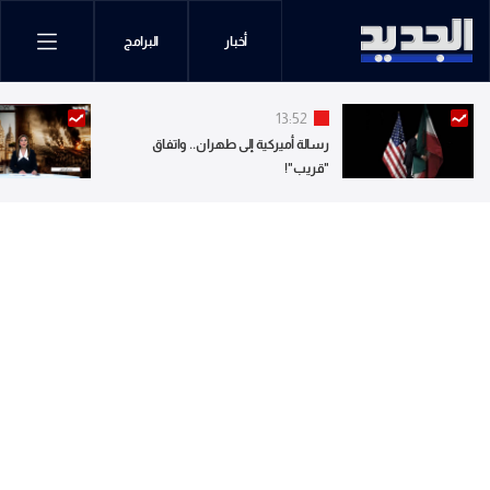
أخبار
البرامج
13:52
رسالة أميركية إلى طهران.. واتفاق
"قريب"!