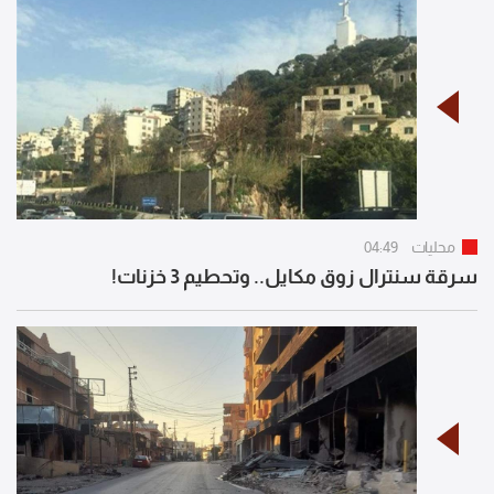
محليات
04:49
سرقة سنترال زوق مكايل.. وتحطيم 3 خزنات!