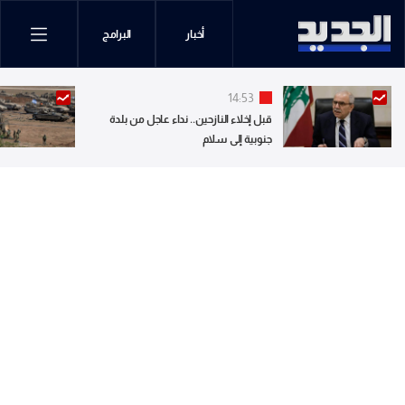
أخبار
البرامج
14:53
قبل إخلاء النازحين.. نداء عاجل من بلدة
جنوبية إلى سلام