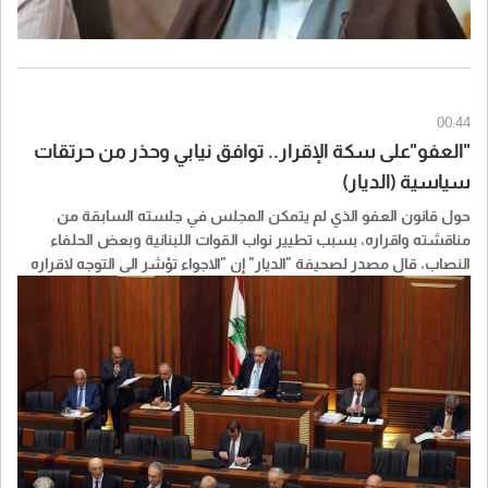
00:44
"العفو"على سكة الإقرار.. توافق نيابي وحذر من حرتقات
سياسية (الديار)
حول قانون العفو الذي لم يتمكن المجلس في جلسته السابقة من
مناقشته واقراره، بسبب تطيير نواب القوات اللبنانية وبعض الحلفاء
النصاب، قال مصدر لصحيفة "الديار" إن "الاجواء تؤشر الى التوجه لاقراره
باكثرية كبيرة، في ضوء ما جرى مؤخرا".