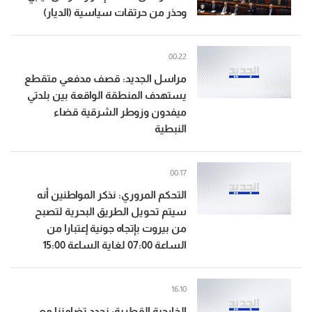
وحذر من حرتقات سياسية (الديار)
00:22
مراسل الجديد: قصف مدفعي متقطع
يستهدف المنطقة الواقعة بين بلدتي
ميفدون وزوطر الشرقية قضاء
النبطية
00:17
التحكم المروري: نذكر المواطنين أنه
سيتم تحويل الطريق البحرية لتصبح
من بيروت بإتجاه جونية إعتبارا من
الساعة 07:00 لغاية الساعة 15:00
16:10
الخارجية القطرية: نجدد تضامننا مع