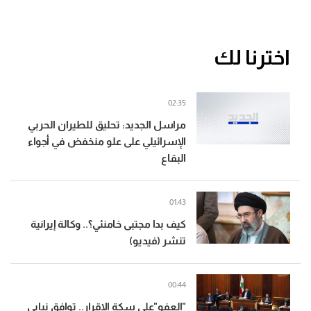
اخترنا لك
02:35
مراسل الجديد: تحليق للطيران الحربي
الإسرائيلي على علو منخفض في أجواء
البقاع
01:43
كيف بدا مجتبى خامنئي؟.. وكالة إيرانية
تنشر (فيديو)
00:44
"العفو"على سكة الإقرار.. توافق نيابي