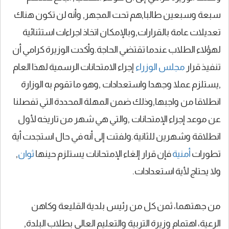
سبعة وسبعين طالبا,هم تحت المجهر, وأنه لن تكون هناك
تعديلات عامة بالقرارات,وبالإمكان اتخاذ اجراءات استثنائية
لهؤلاء الطلاب عندما تقتضي الحاجة.وأكدت الوزيرة كرامي أن
تنفيذ قرار
مجلس الوزراء
إجراء الامتحانات الرسمية لهذا العام
,يستلزم عملا وجهدا واستعدادات ,وهو ما تقوم به الوزارة
انطلاقا من واجبها,وذلك ضمن المهلة المحددة التي تفصلنا
عن موعد إجراء الإمتحانات ,والتي هي شهر من تاريخه لأول
انطلاقة وشهرين للثانية.ولفتت إلى أنه في حال استجدت أية
تطورات
أمنية
فإن قرار إلغاء الإمتحانات يستلزم حينها
ثوان
,
ولا يحتاج لأية استعدادات.
من جهتهما، ثمن كل من رئيس بلدية القليعة وكاهن
الرعية، اهتمام وزيرة التربية والتعليم العالي بطلاب البلدة,