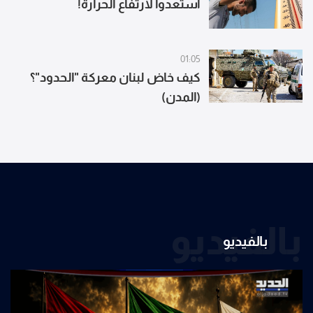
استعدوا لارتفاع الحرارة!
01:05
كيف خاض لبنان معركة "الحدود"؟
(المدن)
بالفيديو
بالفيديو