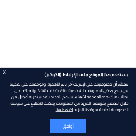
X
يستخدم هذا الموقع ملف الإرتباط (الكوكيز)
نتفهّم أن خصوصيتك على الإنترنت أمر بالغ الأهمية، وموافقتك على تمكيننا
من جمع بعض المعلومات الشخصية عنك يتطلب ثقة كبيرة منك. نحن
نطلب منك هذه الموافقة لأنها ستسمح للجديد بتقديم تجربة أفضل من
خلال التصفح بموقعنا. للمزيد من المعلومات يمكنك الإطلاع على سياسة
الخصوصية الخاصة بموقعنا للمزيد
اضغط هنا
ad
أوافق