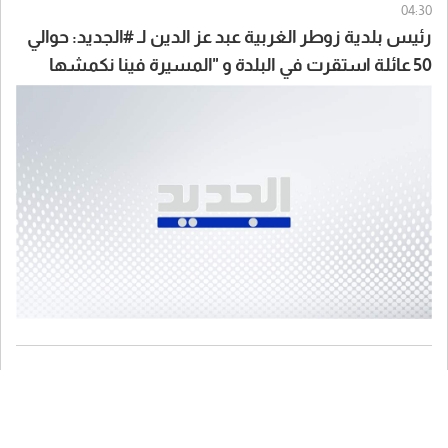
04:30
رئيس بلدية زوطر الغربية عبد عز الدين لـ #الجديد: حوالي
50 عائلة استقرت في البلدة و "المسيرة فينا نكمشها
بايدنا قد ما واطية"