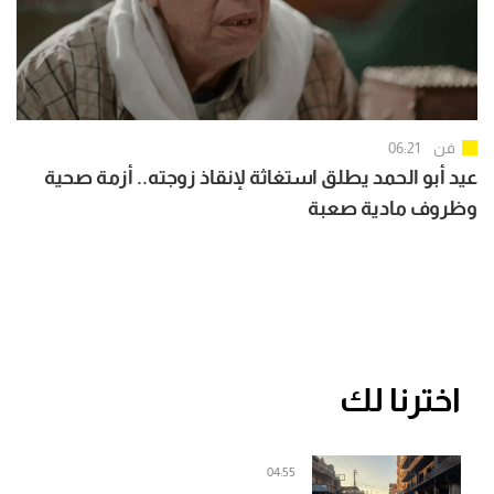
فن
06:21
عيد أبو الحمد يطلق استغاثة لإنقاذ زوجته.. أزمة صحية
وظروف مادية صعبة
اخترنا لك
04:55