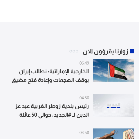
زوارنا يقرؤون الآن
06:49
الخارجية الإماراتية: نطالب إيران
بوقف الهجمات وإعادة فتح مضيق
هرمز بشكل كامل وغير مشروط
04:30
رئيس بلدية زوطر الغربية عبد عز
الدين لـ #الجديد: حوالي 50 عائلة
استقرت في البلدة و "المسيرة فينا
نكمشها بايدنا قد ما واطية"
03:58