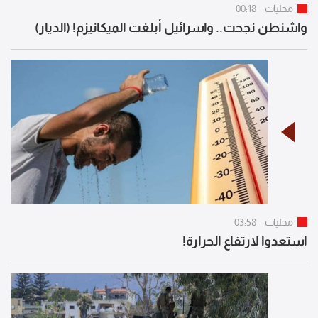
محليات
00:18
واشنطن نجحت.. واسرائيل أبلغت الميكانيزم! (الديار)
محليات
03:58
استعدوا لارتفاع الحرارة!