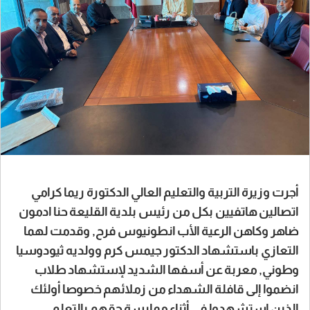
أجرت وزيرة التربية والتعليم العالي الدكتورة ريما كرامي
اتصالين هاتفيين بكل من رئيس بلدية القليعة حنا ادمون
ضاهر وكاهن الرعية الأب انطونيوس فرح, وقدمت لهما
التعازي باستشهاد الدكتور جيمس كرم وولديه ثيودوسيا
وطوني, معربة عن أسفها الشديد لإستشهاد طلاب
انضموا إلى قافلة الشهداء من زملائهم خصوصا أولئك
الذين استشهدوا في أثناء ممارسة حقهم بالتعلم.