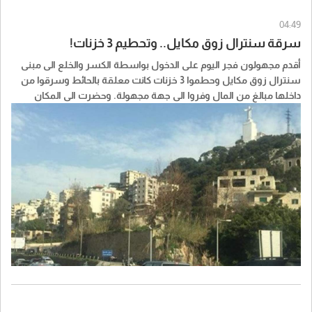
04:49
سرقة سنترال زوق مكايل.. وتحطيم 3 خزنات!
أقدم مجهولون فجر اليوم على الدخول بواسطة الكسر والخلع الى مبنى
سنترال زوق مكايل وحطموا 3 خزنات كانت معلقة بالحائط وسرقوا من
داخلها مبالغ من المال وفروا الى جهة مجهولة. وحضرت الى المكان
عناصر من القوى الأمنية والادلة الجنائية التي عملت على رفع البصمات
وبوشرت التحقيقات لكشف السارقين.