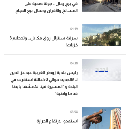
في برج رحال.. جولة صحية على
المسالخ والأفران ومحال بيع الدجاج
04:49
سرقة سنترال زوق مكايل.. وتحطيم 3
خزنات!
04:30
رئيس بلدية زوطر الغربية عبد عز الدين
لـ #الجديد: حوالي 50 عائلة استقرت في
البلدة و "المسيرة فينا نكمشها بايدنا
قد ما واطية"
03:58
استعدوا لارتفاع الحرارة!