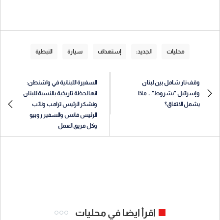
محليات
الجديد:
إستهداف
سيارة
النبطية
وقف نار شامل بين لبنان
السفيرة اللبنانية في واشنطن:
وإسرائيل "بشروط"... ماذا
انها لحظة تاريخية بالنسبة للبنان
يشمل الاتفاق؟
ونشكر الرئيس ترامب ونائب
الرئيس فانس والسفير روبيو
وكل فريق العمل
اقرأ ايضا في محليات