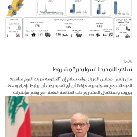
15:36
سلام: التمديد لـ"سوليدير" مشروط
قال رئيس مجلس الوزراء نواف سلام إن "الحكومة قررت اليوم مباشرة
المباحثات مع «سوليدير»، مؤكدًا أن أي تمديد يجب أن يرتبط بإحياء وسط
بيروت واستكمال المشاريع ذات المنفعة العامة، مع وضع مؤشرات
واضحة للأداء وجداول زمنية وآليات محددة للتنفيذ".