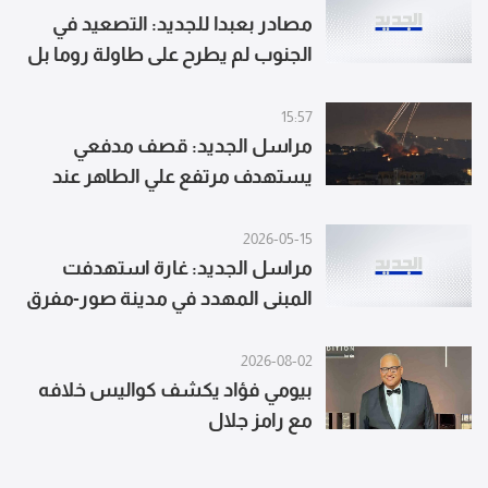
مصادر بعبدا للجديد: التصعيد في
الجنوب لم يطرح على طاولة روما بل
عبر الآلية المعتمدة منذ 27 تشرين
15:57
مراسل الجديد: قصف مدفعي
يستهدف مرتفع علي الطاهر عند
اطراف النبطية الفوقا
2026-05-15
مراسل الجديد: غارة استهدفت
المبنى المهدد في مدينة صور-مفرق
معركة
2026-08-02
بيومي فؤاد يكشف كواليس خلافه
مع رامز جلال