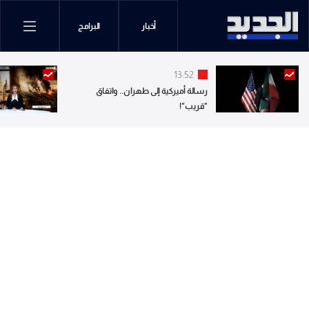
أخبار
البرامج
13:52
رسالة أميركية إلى طهران.. واتفاق
"قريب"!