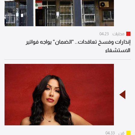
محليات
04:23
إنذارات وفسخ تعاقدات.. "الضمان" يواجه فواتير
الاستشفاء
فن
04:33