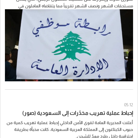
مستحقات الشهر ونصف الشهر تقريباً مما يتقاضاه العاملون في
القطاع العام، وعليه أكدت الرابطة رفضها لهذا التصرف.
05:12
إحباط عملية تهريب مخدّرات إلى السعودية (صور)
أعلنت المديرية العامة لقوى الأمن الداخلي إحباط عملية تهريب كمية من
حبوب الكبتاغون إلى المملكة العربية السعودية، كانت مخبأة بطريقة
احترافية داخل طرد معدّ للشحن.