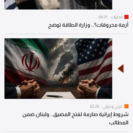
محليات
04:31
أزمة محروقات؟.. وزارة الطاقة توضح
عربي و دولي
02:26
شروط إيرانية صارمة لفتح المضيق.. ولبنان ضمن
المطالب