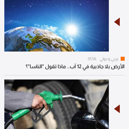
عربي و دولي
01:56
الأرض بلا جاذبية في 12 آب.. ماذا تقول "الناسا"؟