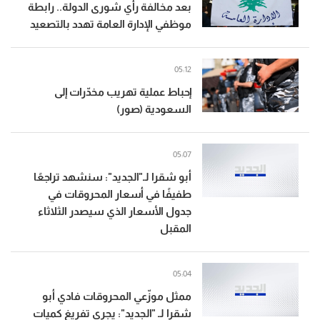
بعد مخالفة رأي شورى الدولة.. رابطة
موظفي الإدارة العامة تهدد بالتصعيد
05:12
إحباط عملية تهريب مخدّرات إلى
السعودية (صور)
05:07
أبو شقرا لـ"الجديد": سنشهد تراجعًا
طفيفًا في أسعار المحروقات في
جدول الأسعار الذي سيصدر الثلاثاء
المقبل
05:04
ممثل موزّعي المحروقات فادي أبو
شقرا لـ "الجديد": يجري تفريغ كميات