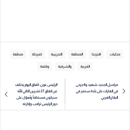
محليات
اقترحنا
المنطقة
التجريبية
كمرحلة
منطقة
الغربية
والشرقية
وقلعة
مراسل الجديد: شهيد و4 جرحى
الرئيس عون: اتفاق اليوم يختلف
في الغارات على بلدة سحمر في
عن اتفاق 27 تشرين الثاني لأنّه
البقاع الغربي
سيكون مستداماً ونُعوّل على
دور الرئيس ترامب وإدارته