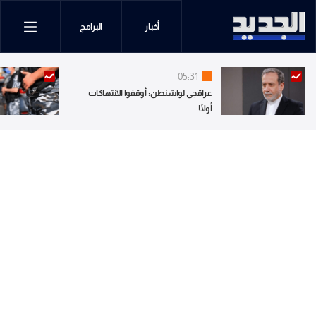
أخبار
البرامج
05:31
عراقجي لواشنطن: أوقفوا الانتهاكات
أولًا!