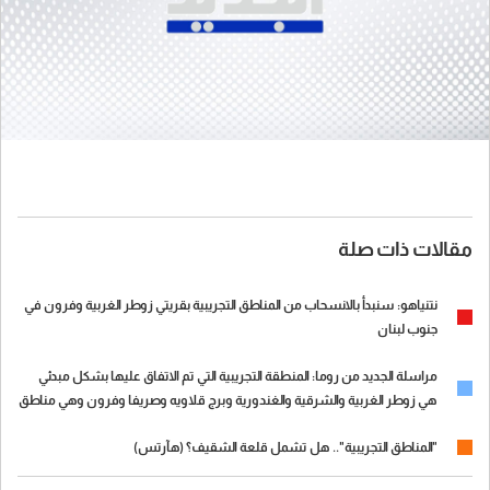
مقالات ذات صلة
نتنياهو: سنبدأ بالانسحاب من المناطق التجريبية بقريتي زوطر الغربية وفرون في
جنوب لبنان
مراسلة الجديد من روما: المنطقة التجريبية التي تم الاتفاق عليها بشكل مبدئي
هي زوطر الغربية والشرقية والغندورية وبرج قلاويه وصريفا وفرون وهي مناطق
مختلطة بين محتلة وأخرى تحت النيران الاسرائيلية
"المناطق التجريبية".. هل تشمل قلعة الشقيف؟ (هآرتس)