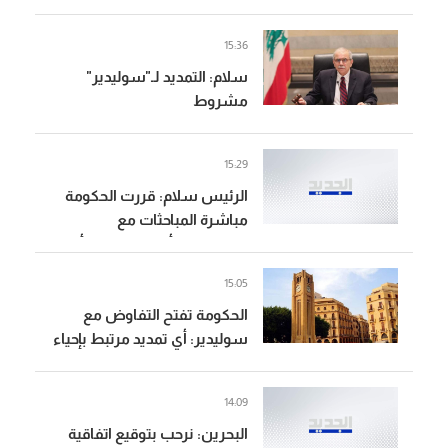
2 آذار
15:36
سلام: التمديد لـ"سوليدير"
مشروط
15:29
الرئيس سلام: قررت الحكومة
مباشرة المباحثات مع
"سوليدير" وأي تمديد يجب أن
يرتبط بإحياء وسط بيروت
15:05
واستكمال المشاريع ذات
الحكومة تفتح التفاوض مع
المنفعة العامة
سوليدير: أي تمديد مرتبط بإحياء
وسط بيروت واستكمال
المشاريع ذات المنفعة العامة
14:09
وإطار مالي وقانوني جديد
البحرين: نرحب بتوقيع اتفاقية