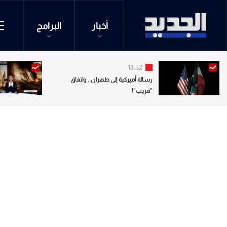
أخبار
البرامج
13:52
رسالة أميركية إلى طهران.. واتفاق
"قريب"!