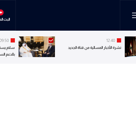
البث ال
09:50
12:40
نشرة الأخبار المسائية من قناة الجديد
سلام يستق
بالدعم الس