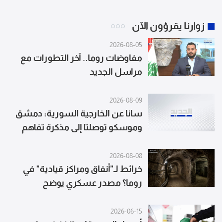
زوارنا يقرؤون الآن
2026-08-05
مفاوضات روما.. آخر التطورات مع
مراسل الجديد
2026-08-09
سانا عن الخارجية السورية: دمشق
وموسكو توصلتا إلى مذكرة تفاهم
تحدد مستقبل القاعدتين الروسيتين
في طرطوس وحميميم
2026-08-08
خرائط لـ"أنفاق ومراكز قيادية" في
روما؟ مصدر عسكري يوضح
2026-06-15