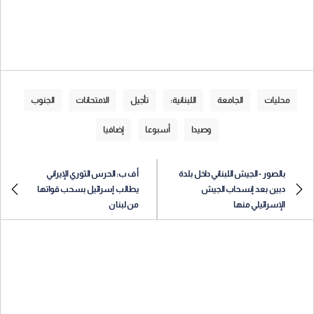
محليات
الجامعة
اللبنانية:
تأجيل
الامتحانات
الجنوب
وصيدا
أسبوعا
إضافيا
بالصور - الجيش اللبناني داخل بلدة
أ ف ب: الحرس الثوري الإيراني
دبين بعد إنسحاب الجيش
يطالب إسرائيل بسحب قواتها
الإسرائيلي منها
من لبنان