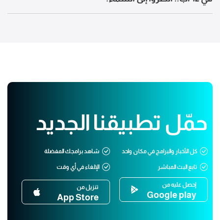
حمّل تطبيقنا الجديد
كل الأخبار والبرامج في مكان واحد
شاهد برامجك المفضلة
تابع البث المباشر
الإلغاء في أي وقت
إحصل عليه من
تنزيل من
Google play
App Store