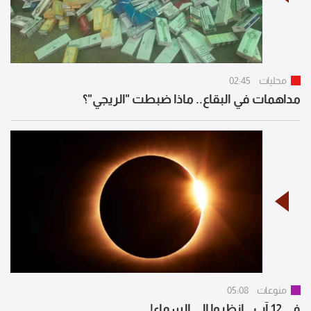
محليات
02:45
مداهمات في البقاع.. ماذا ضبطت "الريجي"؟
منوعات
05:08
في 12 آب.. انظروا إلى السماء!