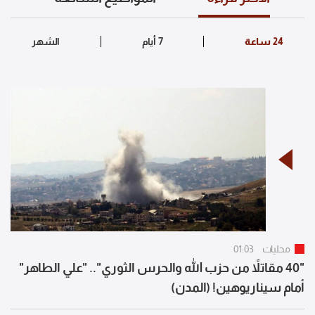
محليات
01:03
"40 مقاتلاً من حزب الله والحرس الثوري".. "علي الطاهر"
أمام سيناريوهين! (المدن)